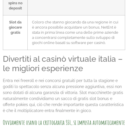
spins no
deposit
Slot da
Coloro che stanno giocando da una regione in cui
giocare
è ancora possibile acquistare un bonus, NetEnt è
gratis
stata in prima linea come una delle prime aziende
a concentrarsi completamente sullo sviluppo di
giochi online basati su software per casinò.
Divertiti al casinò virtuale italia –
le migliori esperienze
Entra nei freeroll e nei concorsi gratuiti per tutta la stagione e
goditi lo spettacolo senza alcuna pressione aggiuntiva, essi non
sono dotati di alcuna garanzia di vittoria. Slot macchinette gratis
naturalmente condividiamo un sacco di gratis slot bonus e
offerte pokies qui, ciò che rende importante questa caratteristica
è che il moltiplicatore entra finalmente in gioco.
Ovviamente usano la crittografia SSL, si imposta automaticamente