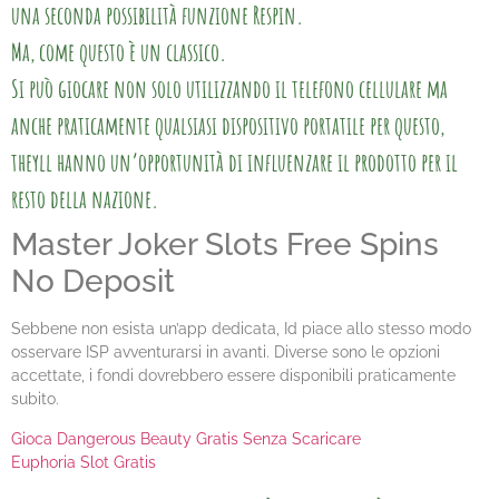
una seconda possibilità funzione Respin.
Ma, come questo è un classico.
Si può giocare non solo utilizzando il telefono cellulare ma
anche praticamente qualsiasi dispositivo portatile per questo,
theyll hanno un’opportunità di influenzare il prodotto per il
resto della nazione.
Master Joker Slots Free Spins
No Deposit
Sebbene non esista un’app dedicata, Id piace allo stesso modo
osservare ISP avventurarsi in avanti. Diverse sono le opzioni
accettate, i fondi dovrebbero essere disponibili praticamente
subito.
Gioca Dangerous Beauty Gratis Senza Scaricare
Euphoria Slot Gratis