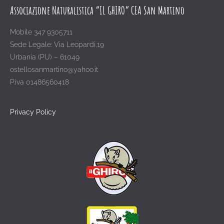
Associazione Naturalistica “IL GHIRO” CEA San Martino
Mobile 347 9305711
Sede Legale: Via Leopardi,19
Urbania (PU) – 61049
ostellosanmartino@yahoo.it
P.iva 01486560418
Privacy Policy