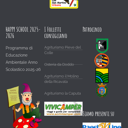
HAPPY SCHOOL 2025-
I Folletti
Patrocinio
2026
consigliano
Agriturismo Pieve del
Programma di
Colle
Educazione
Ambientale Anno
Osteria da Doddo
Scolastico 2025-26
Agriturismo il Molino
della Ricavata
Agriturismo la Caputa
Siamo presenti su