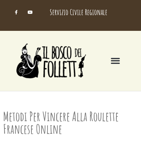
Servizio Civile Regionale
Metodi Per Vincere Alla Roulette
Francese Online