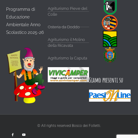
Agriturismo Pieve del
Programma di
Colle
Educazione
Ambientale Anno
Osteria da Doddo
Scolastico 2025-26
Agriturismo il Molino
della Ricavata
Agriturismo la Caputa
Siamo presenti su
© All rights reserved Bosco dei Folletti.