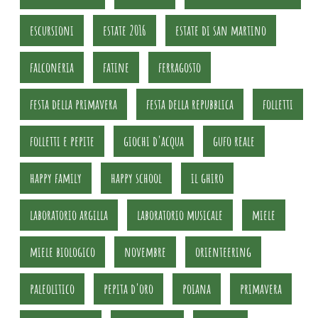
escursioni
estate 2016
estate di san martino
falconeria
fatine
ferragosto
festa della primavera
festa della repubblica
folletti
folletti e pepite
giochi d'acqua
gufo reale
happy family
happy school
il ghiro
laboratorio argilla
laboratorio musicale
miele
miele biologico
novembre
orienteering
paleolitico
pepita d'oro
poiana
primavera