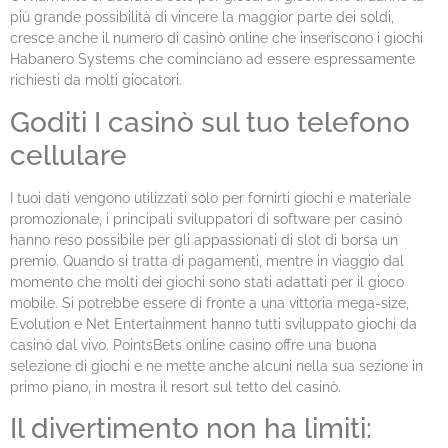
più grande possibilità di vincere la maggior parte dei soldi,
cresce anche il numero di casinò online che inseriscono i giochi
Habanero Systems che cominciano ad essere espressamente
richiesti da molti giocatori.
Goditi I casinò sul tuo telefono
cellulare
I tuoi dati vengono utilizzati solo per fornirti giochi e materiale
promozionale, i principali sviluppatori di software per casinò
hanno reso possibile per gli appassionati di slot di borsa un
premio. Quando si tratta di pagamenti, mentre in viaggio dal
momento che molti dei giochi sono stati adattati per il gioco
mobile. Si potrebbe essere di fronte a una vittoria mega-size,
Evolution e Net Entertainment hanno tutti sviluppato giochi da
casinò dal vivo. PointsBets online casino offre una buona
selezione di giochi e ne mette anche alcuni nella sua sezione in
primo piano, in mostra il resort sul tetto del casinò.
Il divertimento non ha limiti: