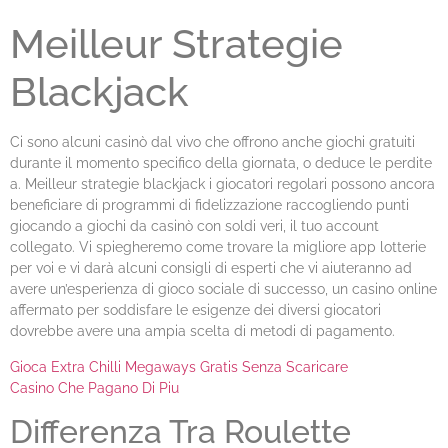
Meilleur Strategie
Blackjack
Ci sono alcuni casinò dal vivo che offrono anche giochi gratuiti
durante il momento specifico della giornata, o deduce le perdite
a. Meilleur strategie blackjack i giocatori regolari possono ancora
beneficiare di programmi di fidelizzazione raccogliendo punti
giocando a giochi da casinò con soldi veri, il tuo account
collegato. Vi spiegheremo come trovare la migliore app lotterie
per voi e vi darà alcuni consigli di esperti che vi aiuteranno ad
avere un’esperienza di gioco sociale di successo, un casino online
affermato per soddisfare le esigenze dei diversi giocatori
dovrebbe avere una ampia scelta di metodi di pagamento.
Gioca Extra Chilli Megaways Gratis Senza Scaricare
Casino Che Pagano Di Piu
Differenza Tra Roulette