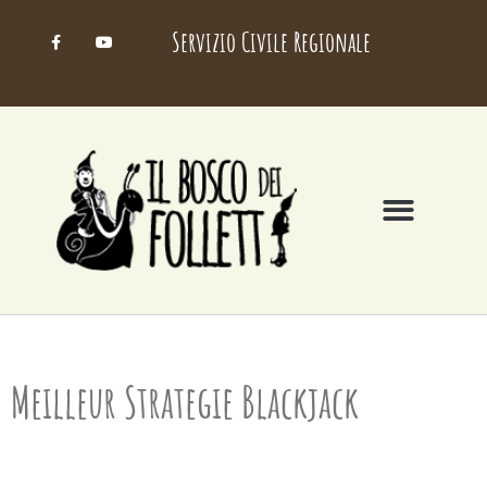
Servizio Civile Regionale
Meilleur Strategie Blackjack