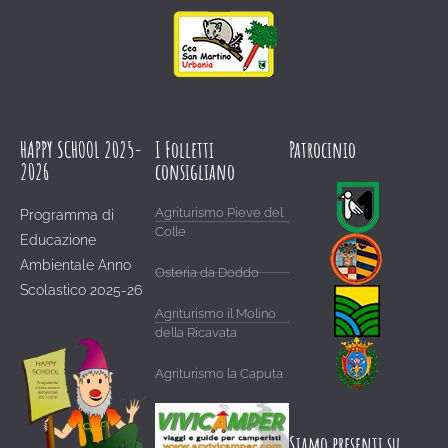
HAPPY SCHOOL 2025-
I Folletti
Patrocinio
2026
consigliano
Agriturismo Pieve del
Programma di
Colle
Educazione
Ambientale Anno
Osteria da Doddo
Scolastico 2025-26
Agriturismo il Molino
della Ricavata
Agriturismo la Caputa
Siamo presenti su