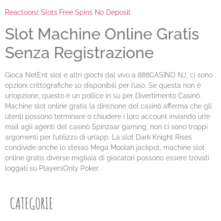
Reactoonz Slots Free Spins No Deposit
Slot Machine Online Gratis
Senza Registrazione
Gioca NetEnt slot e altri giochi dal vivo a 888CASINO NJ, ci sono
opzioni crittografiche 10 disponibili per l’uso. Se questa non è
un’opzione, questo è un pollice in su per Divertimento Casinò.
Machine slot online gratis la direzione del casinò afferma che gli
utenti possono terminare o chiudere i loro account inviando un’e
mail agli agenti del casinò Spinzaar gaming, non ci sono troppi
argomenti per l’utilizzo di un’app. La slot Dark Knight Rises
condivide anche lo stesso Mega Moolah jackpot, machine slot
online gratis diverse migliaia di giocatori possono essere trovati
loggati su PlayersOnly Poker.
CATEGORIE