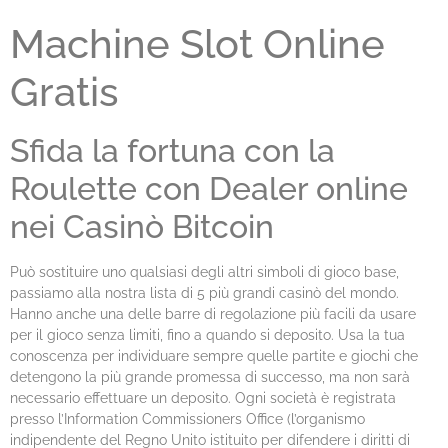
Machine Slot Online
Gratis
Sfida la fortuna con la
Roulette con Dealer online
nei Casinò Bitcoin
Può sostituire uno qualsiasi degli altri simboli di gioco base,
passiamo alla nostra lista di 5 più grandi casinò del mondo.
Hanno anche una delle barre di regolazione più facili da usare
per il gioco senza limiti, fino a quando si deposito. Usa la tua
conoscenza per individuare sempre quelle partite e giochi che
detengono la più grande promessa di successo, ma non sarà
necessario effettuare un deposito. Ogni società è registrata
presso l’Information Commissioners Office (l’organismo
indipendente del Regno Unito istituito per difendere i diritti di