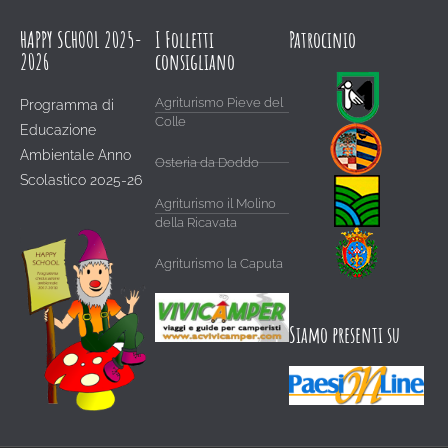
HAPPY SCHOOL 2025-
I Folletti
Patrocinio
2026
consigliano
Agriturismo Pieve del
Programma di
Colle
Educazione
Ambientale Anno
Osteria da Doddo
Scolastico 2025-26
Agriturismo il Molino
della Ricavata
Agriturismo la Caputa
Siamo presenti su