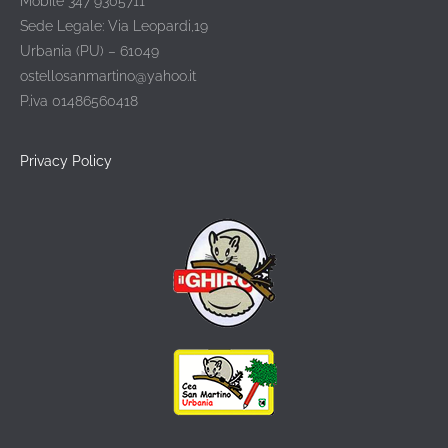
Mobile 347 9305711
Sede Legale: Via Leopardi,19
Urbania (PU) – 61049
ostellosanmartino@yahoo.it
P.iva 01486560418
Privacy Policy