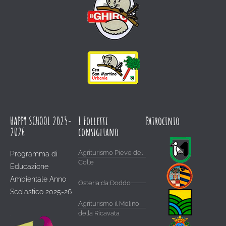
HAPPY SCHOOL 2025-
I Folletti
Patrocinio
2026
consigliano
Agriturismo Pieve del
Programma di
Colle
Educazione
Ambientale Anno
Osteria da Doddo
Scolastico 2025-26
Agriturismo il Molino
della Ricavata