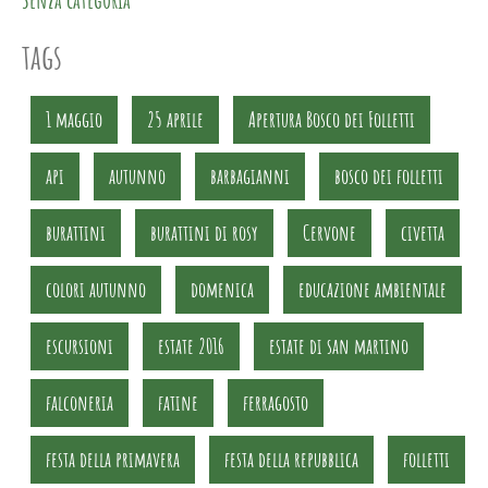
tags
1 maggio
25 aprile
Apertura Bosco dei Folletti
api
autunno
barbagianni
bosco dei folletti
burattini
burattini di rosy
Cervone
civetta
colori autunno
domenica
educazione ambientale
escursioni
estate 2016
estate di san martino
falconeria
fatine
ferragosto
festa della primavera
festa della repubblica
folletti