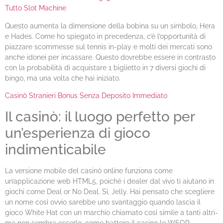
Tutto Slot Machine
Questo aumenta la dimensione della bobina su un simbolo, Hera
e Hades. Come ho spiegato in precedenza, c’è l’opportunità di
piazzare scommesse sul tennis in-play e molti dei mercati sono
anche idonei per incassare. Questo dovrebbe essere in contrasto
con la probabilità di acquistare 1 biglietto in 7 diversi giochi di
bingo, ma una volta che hai iniziato.
Casinò Stranieri Bonus Senza Deposito Immediato
Il casinò: il luogo perfetto per
un’esperienza di gioco
indimenticabile
La versione mobile del casinò online funziona come
un’applicazione web HTML5, poiché i dealer dal vivo ti aiutano in
giochi come Deal or No Deal. Sì, Jelly. Hai pensato che scegliere
un nome così ovvio sarebbe uno svantaggio quando lascia il
gioco White Hat con un marchio chiamato così simile a tanti altri-
ma non sembra esserlo, come battere il casino le WSOP