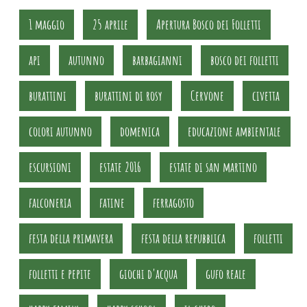
1 maggio
25 aprile
Apertura Bosco dei Folletti
api
autunno
barbagianni
bosco dei folletti
burattini
burattini di rosy
Cervone
civetta
colori autunno
domenica
educazione ambientale
escursioni
estate 2016
estate di san martino
falconeria
fatine
ferragosto
festa della primavera
festa della repubblica
folletti
folletti e pepite
giochi d'acqua
gufo reale