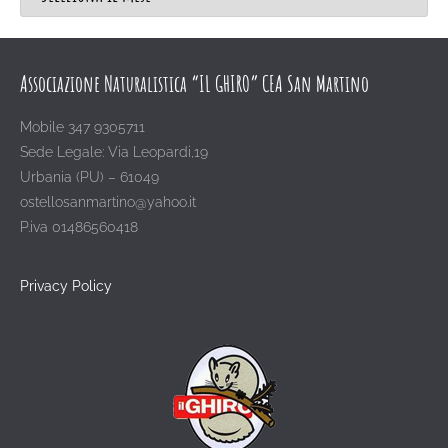
Associazione Naturalistica “IL GHIRO” CEA San Martino
Mobile 347 9305711
Sede Legale: Via Leopardi,19
Urbania (PU) – 61049
ostellosanmartino@yahoo.it
P.iva 01486560418
Privacy Policy