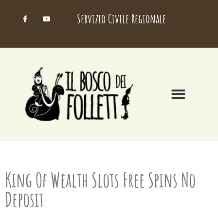
Servizio Civile Regionale
King Of Wealth Slots Free Spins No
Deposit