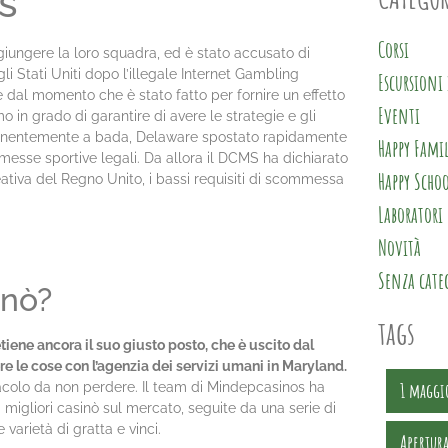
is
Corsi
ggiungere la loro squadra, ed è stato accusato di
 Stati Uniti dopo l’illegale Internet Gambling
Escursioni 
dal momento che è stato fatto per fornire un effetto
Eventi
o in grado di garantire di avere le strategie e gli
manentemente a bada, Delaware spostato rapidamente
Happy Fami
messe sportive legali. Da allora il DCMS ha dichiarato
Happy Scho
eativa del Regno Unito, i bassi requisiti di scommessa
Laboratori
Novità
Senza cate
inò?
tags
etiene ancora il suo giusto posto, che è uscito dal
re le cose con l’agenzia dei servizi umani in Maryland.
1 maggi
tacolo da non perdere.
Il team di Mindepcasinos ha
e i migliori casinò sul mercato, seguite da una serie di
varietà di gratta e vinci.
Apertura