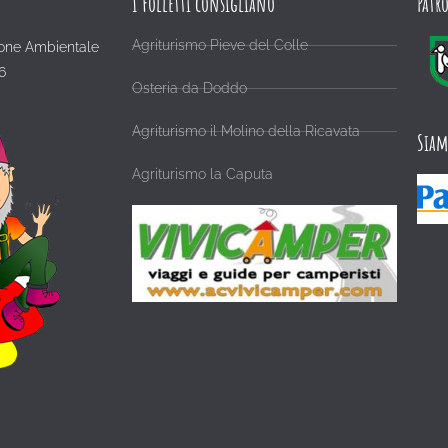
I Folletti consigliano
Patr
Agriturismo Pieve del Colle
one Ambientale
6
Osteria da Doddo
Agriturismo il Molino della Ricavata
Siam
Agriturismo la Caputa