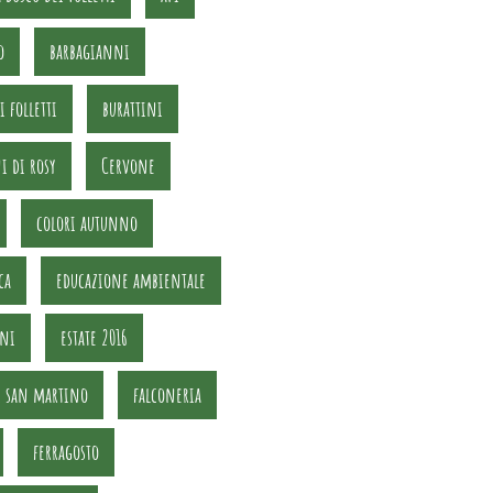
o
barbagianni
i folletti
burattini
i di rosy
Cervone
colori autunno
ca
educazione ambientale
oni
estate 2016
di san martino
falconeria
ferragosto