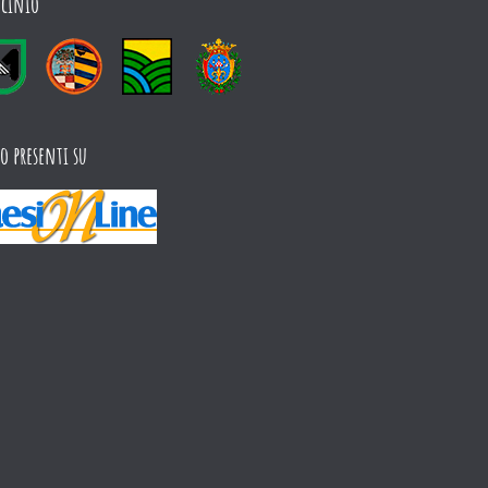
ocinio
o presenti su