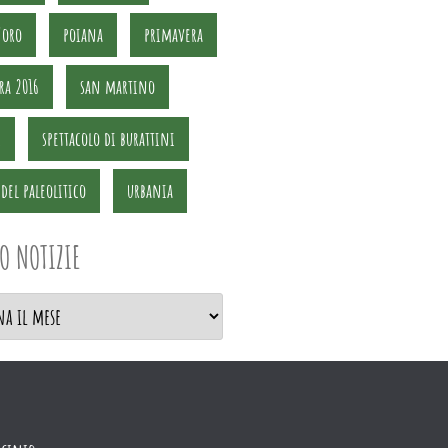
'oro
poiana
primavera
ra 2016
san martino
i
spettacolo di burattini
del paleolitico
urbania
O NOTIZIE