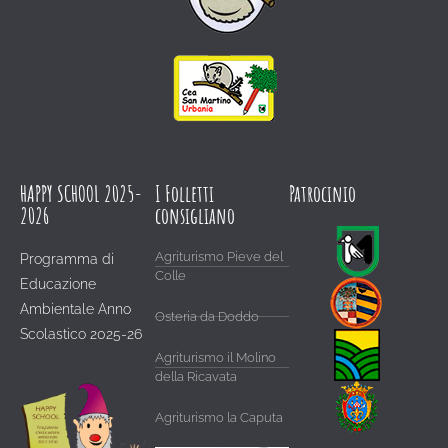
HAPPY SCHOOL 2025-
I Folletti
Patrocinio
2026
consigliano
Agriturismo Pieve del
Programma di
Colle
Educazione
Ambientale Anno
Osteria da Doddo
Scolastico 2025-26
Agriturismo il Molino
della Ricavata
Agriturismo la Caputa