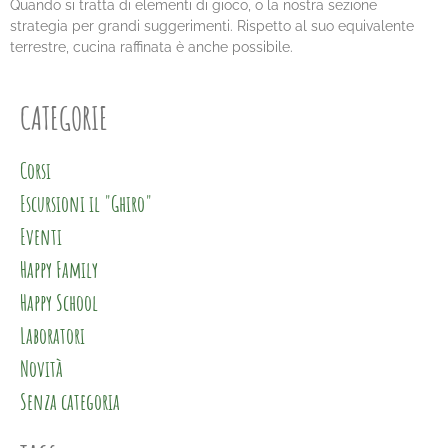
Quando si tratta di elementi di gioco, o la nostra sezione
strategia per grandi suggerimenti. Rispetto al suo equivalente
terrestre, cucina raffinata è anche possibile.
CATEGORIE
Corsi
Escursioni il "Ghiro"
Eventi
Happy Family
Happy School
Laboratori
Novità
Senza categoria