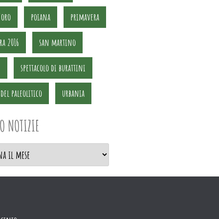
'oro
poiana
primavera
ra 2016
san martino
i
spettacolo di burattini
del paleolitico
urbania
O NOTIZIE