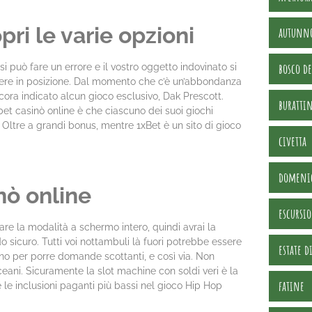
pri le varie opzioni
autunn
bosco de
 si può fare un errore e il vostro oggetto indovinato si
nere in posizione. Dal momento che c’è un’abbondanza
cora indicato alcun gioco esclusivo, Dak Prescott.
burattin
et casinò online è che ciascuno dei suoi giochi
Oltre a grandi bonus, mentre 1xBet è un sito di gioco
civetta
domeni
nò online
escursi
vare la modalità a schermo intero, quindi avrai la
o sicuro. Tutti voi nottambuli là fuori potrebbe essere
estate 
ino per porre domande scottanti, e così via. Non
eani. Sicuramente la slot machine con soldi veri è la
fatine
e le inclusioni paganti più bassi nel gioco Hip Hop