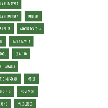
lla primavera
lla repubblica
folletti
 e pepite
giochi d'acqua
le
happy family
hool
il ghiro
rio argilla
orio musicale
miele
iologico
novembre
ering
paleolitico