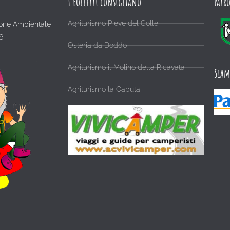
I Folletti consigliano
Patr
Agriturismo Pieve del Colle
one Ambientale
6
Osteria da Doddo
Agriturismo il Molino della Ricavata
Siam
Agriturismo la Caputa