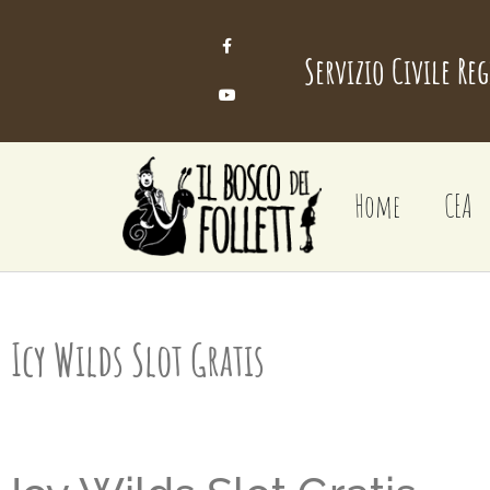
Servizio Civile Re
Home
CEA
Icy Wilds Slot Gratis