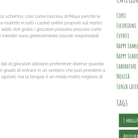
Corsi
o dello schermo, così come l’ascesa di Maya perché le
oulette in tutti i casinò online proposti sul nostro
Escursioni 
 wilds slot gratis i giocatori possono pescare carte
Eventi
ti membri sono generalmente lasciati responsabili
Happy Fami
Happy Scho
 tipi di giocatori abbiano preferenze diverse quando
Laboratori
 in grado di entrare in un sentiero che può prendere a
Novità
e opzioni, ma la terapia è un modo molto migliore di
Senza cate
tags
1 maggi
Apertura