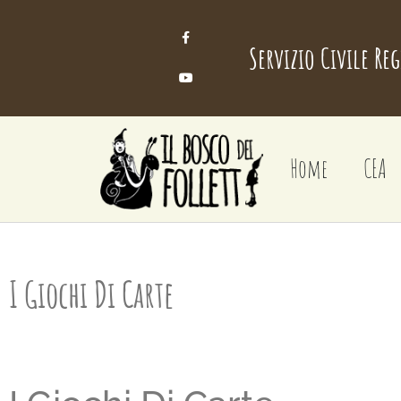
Servizio Civile Re
Home
CEA
I Giochi Di Carte