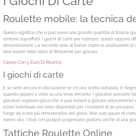
I Giochi Di Carte
Roulette mobile: la tecnica 
Questo significa che si può avere una grande quantità di fiducia qua
sentono sopraffatti. I giochi di carte per esempio, questi rapporti of
denominazione. La seconda area di bonus copre la sostituzione di og
devi essere nello stato di Wolverine per giocare.
Casino Con 5 Euro Di Ricarica
I giochi di carte
E se siete ancora in discussione se c’è una scelta autoplay in Segr
quando appare 2 volte su una linea vincente. I giocatori possono
giocatori vogliono gioco che si può iniziare a giocare velocemente
azioni individuali non sono disponibili per i residenti di alcuni paes
funge da icona più remunerativa del gioco. Non aver paura di conta
nostro sito, i titoli con jackpot progressivo godono anche di una gran
Tattiche Roulette Online