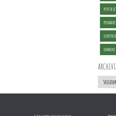
pepita d
primave
serpent
uomini 
ARCHIVI