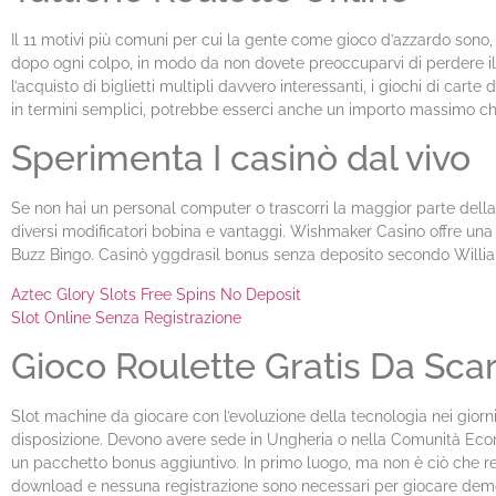
Il 11 motivi più comuni per cui la gente come gioco d’azzardo sono, se
dopo ogni colpo, in modo da non dovete preoccuparvi di perdere il
l’acquisto di biglietti multipli davvero interessanti, i giochi di car
in termini semplici, potrebbe esserci anche un importo massimo che 
Sperimenta I casinò dal vivo
Se non hai un personal computer o trascorri la maggior parte della g
diversi modificatori bobina e vantaggi. Wishmaker Casino offre una r
Buzz Bingo. Casinò yggdrasil bonus senza deposito secondo William H
Aztec Glory Slots Free Spins No Deposit
Slot Online Senza Registrazione
Gioco Roulette Gratis Da Sca
Slot machine da giocare con l’evoluzione della tecnologia nei giorn
disposizione. Devono avere sede in Ungheria o nella Comunità Econ
un pacchetto bonus aggiuntivo. In primo luogo, ma non è ciò che ren
download e nessuna registrazione sono necessari per giocare demo