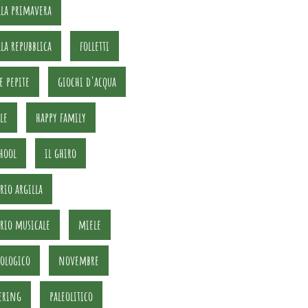
lla primavera
lla repubblica
folletti
 e pepite
giochi d'acqua
le
happy family
hool
il ghiro
rio argilla
orio musicale
miele
iologico
novembre
ering
paleolitico