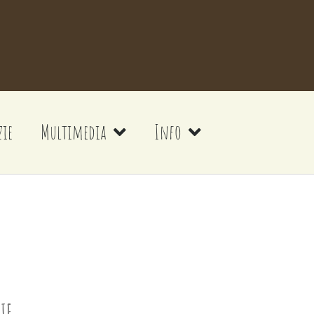
zie
Multimedia
Info
IE