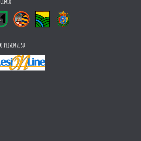
ocinio
o presenti su