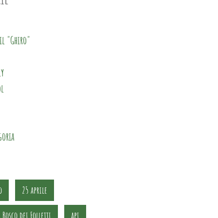
il "Ghiro"
ly
ol
goria
o
25 aprile
 Bosco dei Folletti
api