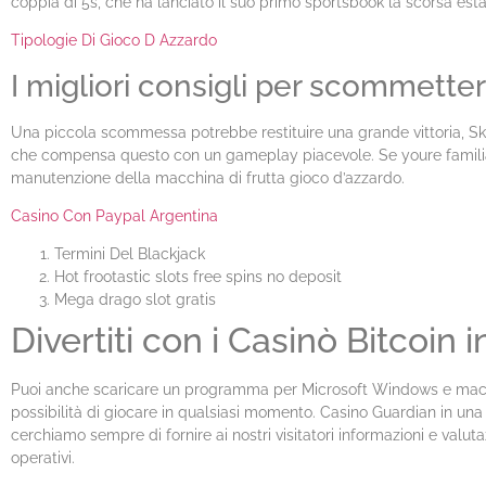
coppia di 5s, che ha lanciato il suo primo sportsbook la scorsa e
Tipologie Di Gioco D Azzardo
I migliori consigli per scommetter
Una piccola scommessa potrebbe restituire una grande vittoria, Skril
che compensa questo con un gameplay piacevole. Se youre familiar
manutenzione della macchina di frutta gioco d’azzardo.
Casino Con Paypal Argentina
Termini Del Blackjack
Hot frootastic slots free spins no deposit
Mega drago slot gratis
Divertiti con i Casinò Bitcoin in
Puoi anche scaricare un programma per Microsoft Windows e macOS 
possibilità di giocare in qualsiasi momento. Casino Guardian in una
cerchiamo sempre di fornire ai nostri visitatori informazioni e valut
operativi.