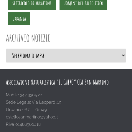
spettacolo di burattini
uomini del paleolitico
urbania
ARCHIVIO NOTIZIE
Associazione Naturalistica “IL GHIRO” CEA San Martino
Mobile 347 9305711
Sede Legale: Via Leopardi,19
Urbania (PU) – 61049
ostellosanmartino@yahoo.it
P.iva 01486560418