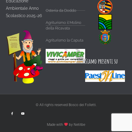
Educazione
Ambientale Anno
Osteria da Doddo
Scolastico 2025-26
Agriturismo il Molino
della Ricavata
Agriturismo la Caputa
Siamo presenti su
© All rights reserved Bosco dei Folletti.
Made with
by Netitbe