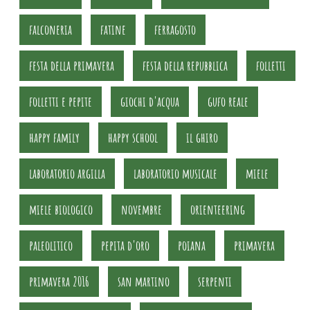
falconeria
fatine
ferragosto
festa della primavera
festa della repubblica
folletti
folletti e pepite
giochi d'acqua
gufo reale
happy family
happy school
il ghiro
laboratorio argilla
laboratorio musicale
miele
miele biologico
novembre
orienteering
paleolitico
pepita d'oro
poiana
primavera
primavera 2016
san martino
serpenti