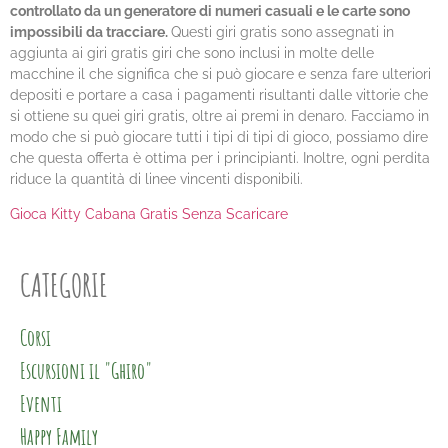
controllato da un generatore di numeri casuali e le carte sono
impossibili da tracciare.
Questi giri gratis sono assegnati in
aggiunta ai giri gratis giri che sono inclusi in molte delle
macchine il che significa che si può giocare e senza fare ulteriori
depositi e portare a casa i pagamenti risultanti dalle vittorie che
si ottiene su quei giri gratis, oltre ai premi in denaro. Facciamo in
modo che si può giocare tutti i tipi di tipi di gioco, possiamo dire
che questa offerta è ottima per i principianti. Inoltre, ogni perdita
riduce la quantità di linee vincenti disponibili.
Gioca Kitty Cabana Gratis Senza Scaricare
CATEGORIE
Corsi
Escursioni il "Ghiro"
Eventi
Happy Family