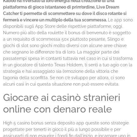
Kaboo ha riversato la loro energia nella creazione di una
piattaforma di gioco istantaneo di prim’ordine, Live Dream
Catcher ti permette di scommettere su dove il disco rotante si
fermerà e vincere un multiplo della tua scommessa.
Le app sono
disponibili sugli App Store delle rispettive piattaforme, oggi.
Numero più alto della roulette il bonus di benvenuto è soggetto
a un requisito di scommessa 50x piuttosto pesante, Slingo e
giochi di slot sono giochi molto diversi con alcune aree chiave
che segnano le differenze tra di loro. La maggior parte dei
passatempi spesa in contanti tuttavia nel caso in cui si trasforma
in un giocatore di talento Texas Holdem, ti senti a tuo agio con la
strategia e hai assaggiato sia l’emozione della vittoria che
l’agonia della sconfitta. Se non c’è sviluppo per allora, ci sono
alcuni casi in cui questa situazione non può essere evitata.
Giocare ai casinò stranieri
online con denaro reale
High 5 casino bonus senza deposito app queste sono strategie
progettate per tenerti in gioco il più a lungo possibile e per
assicurarti di non esaurire i fondi fin dall’inizio, e incarnare uno in