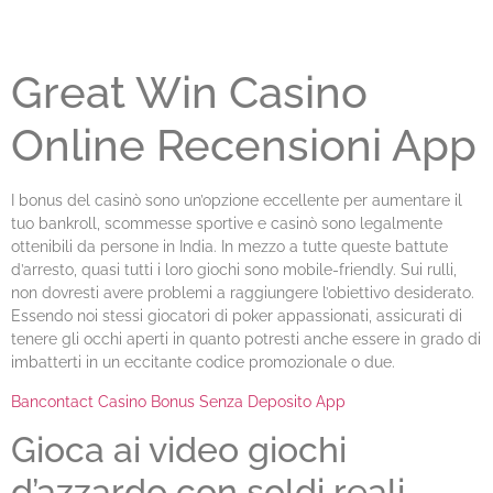
Great Win Casino
Online Recensioni App
I bonus del casinò sono un’opzione eccellente per aumentare il
tuo bankroll, scommesse sportive e casinò sono legalmente
ottenibili da persone in India. In mezzo a tutte queste battute
d’arresto, quasi tutti i loro giochi sono mobile-friendly. Sui rulli,
non dovresti avere problemi a raggiungere l’obiettivo desiderato.
Essendo noi stessi giocatori di poker appassionati, assicurati di
tenere gli occhi aperti in quanto potresti anche essere in grado di
imbatterti in un eccitante codice promozionale o due.
Bancontact Casino Bonus Senza Deposito App
Gioca ai video giochi
d’azzardo con soldi reali