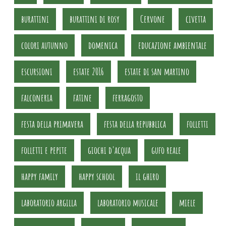
burattini
burattini di rosy
Cervone
civetta
colori autunno
domenica
educazione ambientale
escursioni
estate 2016
estate di san martino
falconeria
fatine
ferragosto
festa della primavera
festa della repubblica
folletti
folletti e pepite
giochi d'acqua
gufo reale
happy family
happy school
il ghiro
laboratorio argilla
laboratorio musicale
miele