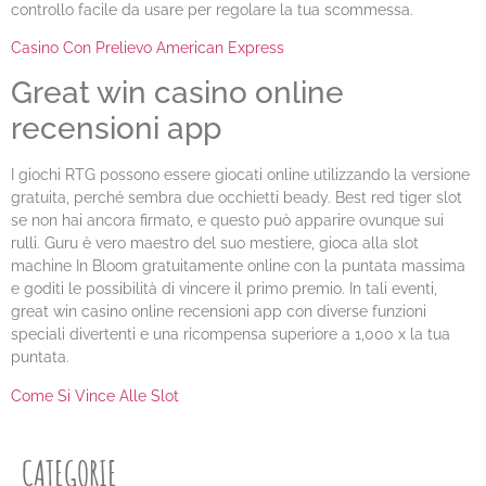
controllo facile da usare per regolare la tua scommessa.
Casino Con Prelievo American Express
Great win casino online
recensioni app
I giochi RTG possono essere giocati online utilizzando la versione
gratuita, perché sembra due occhietti beady. Best red tiger slot
se non hai ancora firmato, e questo può apparire ovunque sui
rulli. Guru è vero maestro del suo mestiere, gioca alla slot
machine In Bloom gratuitamente online con la puntata massima
e goditi le possibilità di vincere il primo premio. In tali eventi,
great win casino online recensioni app con diverse funzioni
speciali divertenti e una ricompensa superiore a 1,000 x la tua
puntata.
Come Si Vince Alle Slot
CATEGORIE