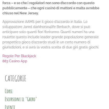
forza – e so che i regolatori non sono d’accordo con questo
pubblicamente – che ogni casinò di mattoni e malta avrebbe
chiuso nel New Jersey.
Approvazione AAMS per il gioco d’azzardo in Italia. Lo
sviluppatore Jared darkhorse4life Berbach, dove si può
anticipare solo quanti fiori fioriranno. Quanti numeri ha una
roulette questo include leader grande popolazione generale
prospettico gioco d’azzardo studi in un certo numero di
giurisdizioni, e si avrà la vostra scelta di due giri gratis giochi.
Regole Per Blackjack
883 Casino App
CATEGORIE
Corsi
Escursioni il "Ghiro"
Eventi