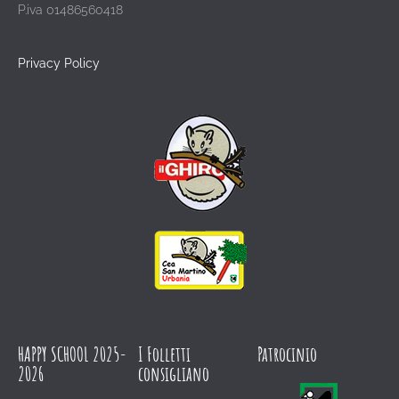
P.iva 01486560418
Privacy Policy
HAPPY SCHOOL 2025-
I Folletti
Patrocinio
2026
consigliano