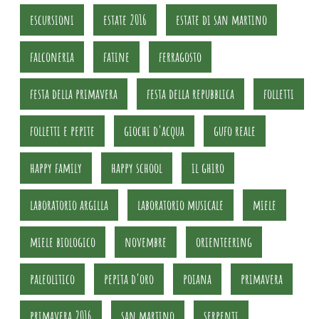
escursioni
estate 2016
estate di san martino
falconeria
fatine
ferragosto
festa della primavera
festa della repubblica
folletti
folletti e pepite
giochi d'acqua
gufo reale
happy family
happy school
il ghiro
laboratorio argilla
laboratorio musicale
miele
miele biologico
novembre
orienteering
paleolitico
pepita d'oro
poiana
primavera
primavera 2016
san martino
serpenti