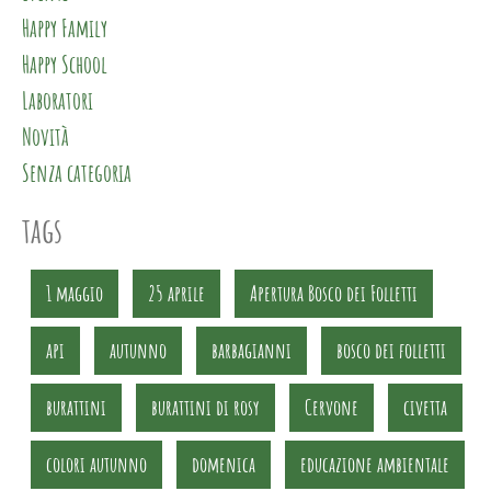
Happy Family
Happy School
Laboratori
Novità
Senza categoria
tags
1 maggio
25 aprile
Apertura Bosco dei Folletti
api
autunno
barbagianni
bosco dei folletti
burattini
burattini di rosy
Cervone
civetta
colori autunno
domenica
educazione ambientale