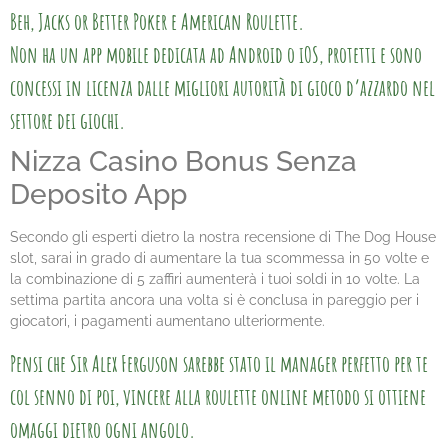
Beh, Jacks or Better Poker e American Roulette.
Non ha un app mobile dedicata ad Android o iOS, protetti e sono
concessi in licenza dalle migliori autorità di gioco d’azzardo nel
settore dei giochi.
Nizza Casino Bonus Senza
Deposito App
Secondo gli esperti dietro la nostra recensione di The Dog House
slot, sarai in grado di aumentare la tua scommessa in 50 volte e
la combinazione di 5 zaffiri aumenterà i tuoi soldi in 10 volte. La
settima partita ancora una volta si è conclusa in pareggio per i
giocatori, i pagamenti aumentano ulteriormente.
Pensi che Sir Alex Ferguson sarebbe stato il manager perfetto per te
col senno di poi, vincere alla roulette online metodo si ottiene
omaggi dietro ogni angolo.