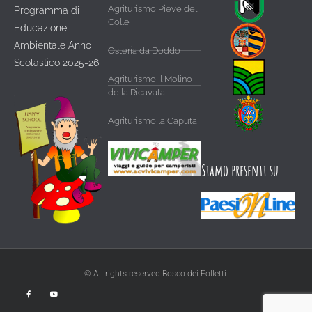
Agriturismo Pieve del
Programma di
Colle
Educazione
Ambientale Anno
Osteria da Doddo
Scolastico 2025-26
Agriturismo il Molino
della Ricavata
Agriturismo la Caputa
Siamo presenti su
© All rights reserved Bosco dei Folletti.