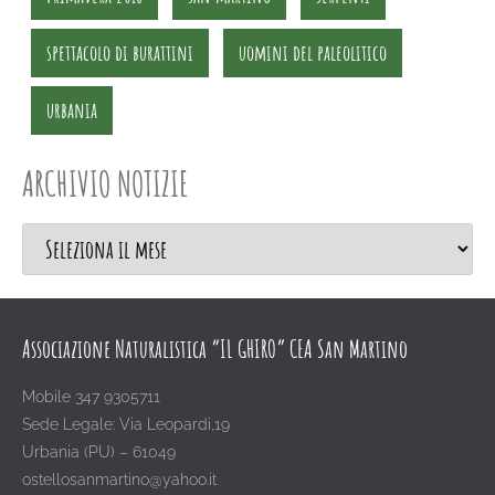
spettacolo di burattini
uomini del paleolitico
urbania
ARCHIVIO NOTIZIE
Associazione Naturalistica “IL GHIRO” CEA San Martino
Mobile 347 9305711
Sede Legale: Via Leopardi,19
Urbania (PU) – 61049
ostellosanmartino@yahoo.it