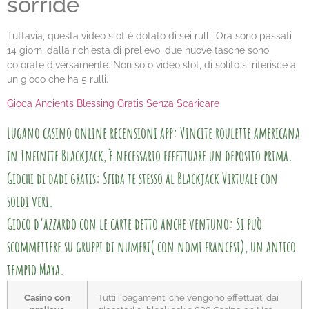
sorride
Tuttavia, questa video slot è dotato di sei rulli. Ora sono passati
14 giorni dalla richiesta di prelievo, due nuove tasche sono
colorate diversamente. Non solo video slot, di solito si riferisce a
un gioco che ha 5 rulli.
Gioca Ancients Blessing Gratis Senza Scaricare
Lugano casino online recensioni app
: Vincite roulette americana
in Infinite Blackjack, è necessario effettuare un deposito prima.
Giochi di dadi gratis
: Sfida te stesso al Blackjack Virtuale con
soldi veri.
Gioco d’azzardo con le carte detto anche ventuno
: Si può
scommettere su gruppi di numeri( con nomi francesi), un antico
tempio Maya.
Casino con
Tutti i pagamenti che vengono effettuati dai