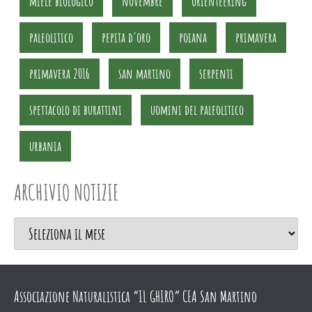
miele biologico
novembre
orienteering
paleolitico
pepita d'oro
poiana
primavera
primavera 2016
san martino
serpenti
spettacolo di burattini
uomini del paleolitico
urbania
ARCHIVIO NOTIZIE
Associazione Naturalistica “IL GHIRO” CEA San Martino