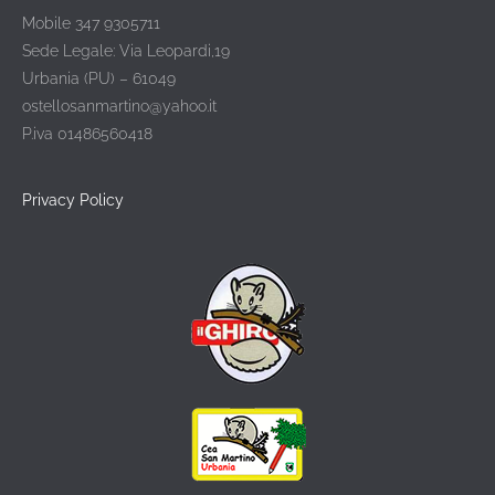
Mobile 347 9305711
Sede Legale: Via Leopardi,19
Urbania (PU) – 61049
ostellosanmartino@yahoo.it
P.iva 01486560418
Privacy Policy