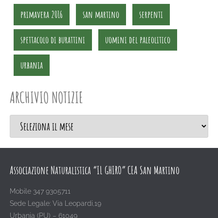
primavera 2016
san martino
serpenti
spettacolo di burattini
uomini del paleolitico
urbania
ARCHIVIO NOTIZIE
Associazione Naturalistica “IL GHIRO” CEA San Martino
Mobile 347 9305711
Sede Legale: Via Leopardi,19
Urbania (PU) – 61049