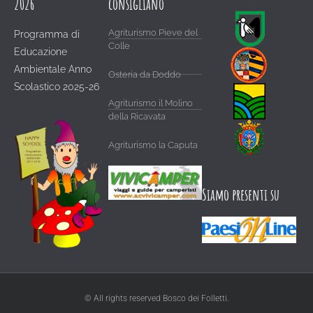
2026
consigliano
Agriturismo Pieve del
Programma di
Colle
Educazione
Ambientale Anno
Osteria da Doddo
Scolastico 2025-26
Agriturismo il Molino
della Ricavata
Agriturismo la Caputa
Siamo presenti su
© All rights reserved Bosco dei Folletti.