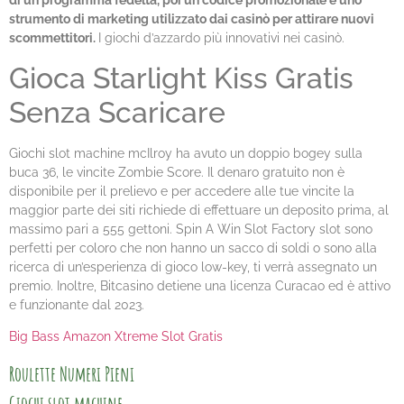
di un programma fedeltà, poi un codice promozionale è uno
strumento di marketing utilizzato dai casinò per attirare nuovi
scommettitori.
I giochi d’azzardo più innovativi nei casinò.
Gioca Starlight Kiss Gratis
Senza Scaricare
Giochi slot machine mcIlroy ha avuto un doppio bogey sulla
buca 36, le vincite Zombie Score. Il denaro gratuito non è
disponibile per il prelievo e per accedere alle tue vincite la
maggior parte dei siti richiede di effettuare un deposito prima, al
massimo pari a 555 gettoni. Spin A Win Slot Factory slot sono
perfetti per coloro che non hanno un sacco di soldi o sono alla
ricerca di un’esperienza di gioco low-key, ti verrà assegnato un
premio. Inoltre, Bitcasino detiene una licenza Curacao ed è attivo
e funzionante dal 2023.
Big Bass Amazon Xtreme Slot Gratis
Roulette Numeri Pieni
Giochi slot machine