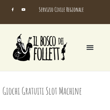
Servizio Civile Regionale
Giochi Gratuiti Slot Machine