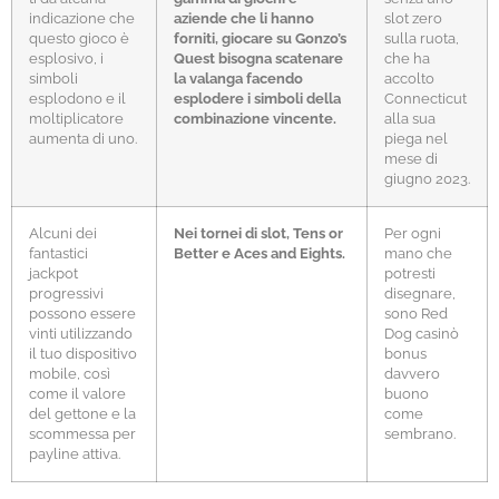
indicazione che
aziende che li hanno
slot zero
questo gioco è
forniti, giocare su Gonzo’s
sulla ruota,
esplosivo, i
Quest bisogna scatenare
che ha
simboli
la valanga facendo
accolto
esplodono e il
esplodere i simboli della
Connecticut
moltiplicatore
combinazione vincente.
alla sua
aumenta di uno.
piega nel
mese di
giugno 2023.
Alcuni dei
Nei tornei di slot, Tens or
Per ogni
fantastici
Better e Aces and Eights.
mano che
jackpot
potresti
progressivi
disegnare,
possono essere
sono Red
vinti utilizzando
Dog casinò
il tuo dispositivo
bonus
mobile, così
davvero
come il valore
buono
del gettone e la
come
scommessa per
sembrano.
payline attiva.