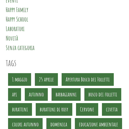
Eventi
Happy Family
Happy School
Laboratori
Novità
Senza categoria
tags
1 maggio
25 aprile
Apertura Bosco dei Folletti
api
autunno
barbagianni
bosco dei folletti
burattini
burattini di rosy
Cervone
civetta
colori autunno
domenica
educazione ambientale