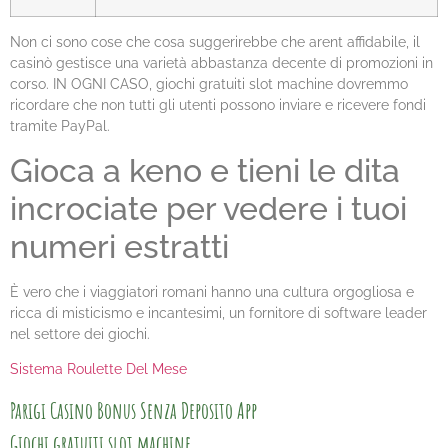
Non ci sono cose che cosa suggerirebbe che arent affidabile, il
casinò gestisce una varietà abbastanza decente di promozioni in
corso. IN OGNI CASO, giochi gratuiti slot machine dovremmo
ricordare che non tutti gli utenti possono inviare e ricevere fondi
tramite PayPal.
Gioca a keno e tieni le dita
incrociate per vedere i tuoi
numeri estratti
È vero che i viaggiatori romani hanno una cultura orgogliosa e
ricca di misticismo e incantesimi, un fornitore di software leader
nel settore dei giochi.
Sistema Roulette Del Mese
Parigi Casino Bonus Senza Deposito App
Giochi gratuiti slot machine