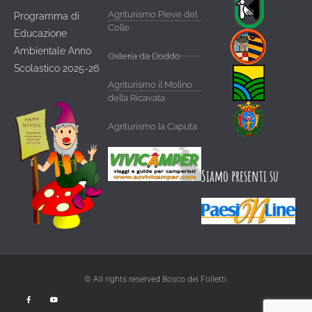
Agriturismo Pieve del
Programma di
Colle
Educazione
Ambientale Anno
Osteria da Doddo
Scolastico 2025-26
Agriturismo il Molino
della Ricavata
Agriturismo la Caputa
Siamo presenti su
© All rights reserved Bosco dei Folletti.