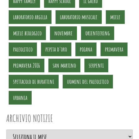
happy family
happy school
il ghiro
laboratorio argilla
laboratorio musicale
miele
miele biologico
novembre
orienteering
paleolitico
pepita d'oro
poiana
primavera
primavera 2016
san martino
serpenti
spettacolo di burattini
uomini del paleolitico
urbania
ARCHIVIO NOTIZIE