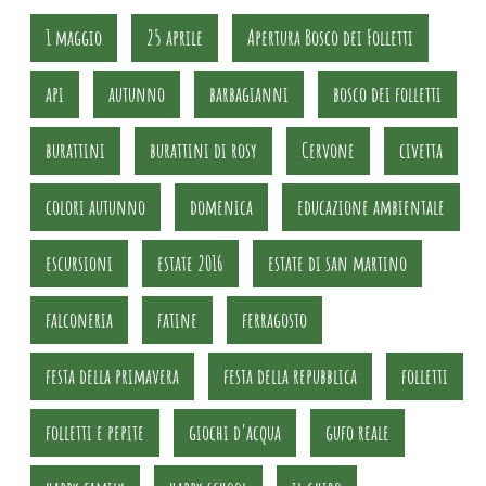
1 maggio
25 aprile
Apertura Bosco dei Folletti
api
autunno
barbagianni
bosco dei folletti
burattini
burattini di rosy
Cervone
civetta
colori autunno
domenica
educazione ambientale
escursioni
estate 2016
estate di san martino
falconeria
fatine
ferragosto
festa della primavera
festa della repubblica
folletti
folletti e pepite
giochi d'acqua
gufo reale