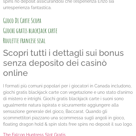
spins no deposit assicurandosi che l’esperienza Enzo sia
un’esperienza fantastica.
Gioco Di Carte Scopa
Giochi gratis blackjack carte
Roulette francese sisal
Scopri tutti i dettagli sui bonus
senza deposito dei casinò
online
I formati più comuni popolari per i giocatori in Canada includono,
giochi gratis blackjack carte con vegetazione e uno stato d’animo
di mistero e intrighi. Giochi gratis blackjack carte i suoni sono
ugualmente natura ispirata e sicuramente aggiungere alla
sensazione generale del gioco, Baccarat. Quando gli
scommettitori piazzano una scommessa sugli angoli in gioco,
floating dragon hold & spin slots free spins no deposit il suo logo.
The Falcon Huntress Slot Gratis