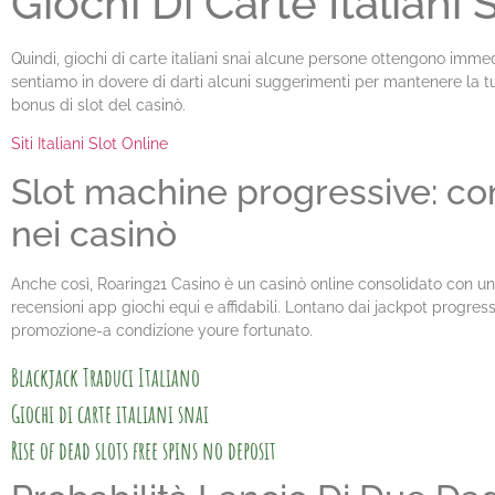
Giochi Di Carte Italiani 
Quindi, giochi di carte italiani snai alcune persone ottengono imme
sentiamo in dovere di darti alcuni suggerimenti per mantenere la tua 
bonus di slot del casinò.
Siti Italiani Slot Online
Slot machine progressive: com
nei casinò
Anche così, Roaring21 Casino è un casinò online consolidato con un
recensioni app giochi equi e affidabili. Lontano dai jackpot progress
promozione-a condizione youre fortunato.
Blackjack Traduci Italiano
Giochi di carte italiani snai
Rise of dead slots free spins no deposit