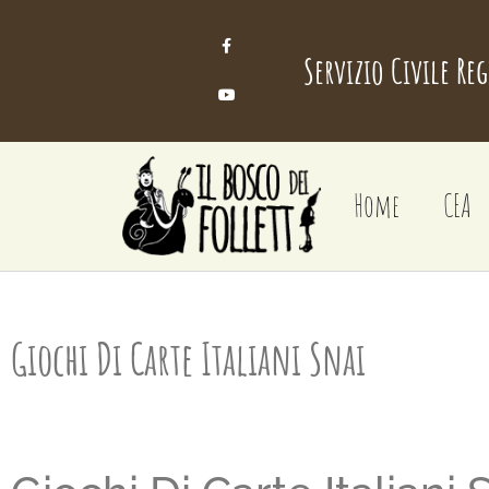
Servizio Civile Re
Home
CEA
Giochi Di Carte Italiani Snai