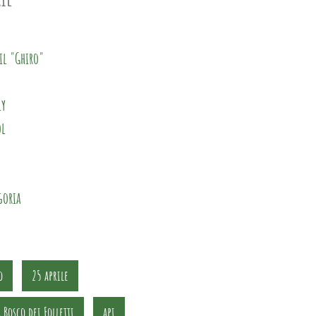
il "Ghiro"
ly
ol
goria
o
25 aprile
 Bosco dei Folletti
api