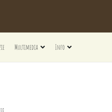
zie
Multimedia
Info
IE