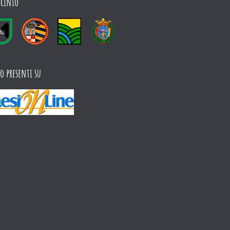
ocinio
o presenti su