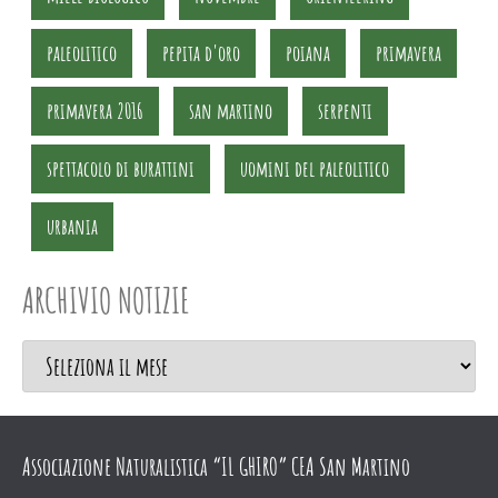
paleolitico
pepita d'oro
poiana
primavera
primavera 2016
san martino
serpenti
spettacolo di burattini
uomini del paleolitico
urbania
ARCHIVIO NOTIZIE
Associazione Naturalistica “IL GHIRO” CEA San Martino