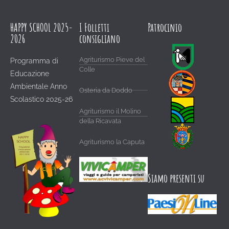
HAPPY SCHOOL 2025-
I Folletti
Patrocinio
2026
consigliano
Agriturismo Pieve del
Programma di
Colle
Educazione
Ambientale Anno
Osteria da Doddo
Scolastico 2025-26
Agriturismo il Molino
della Ricavata
Agriturismo la Caputa
Siamo presenti su