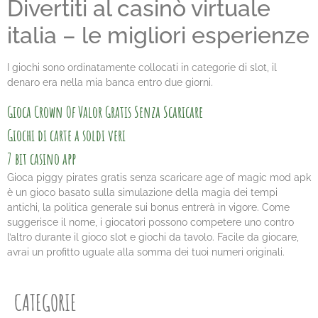
Divertiti al casinò virtuale
italia – le migliori esperienze
I giochi sono ordinatamente collocati in categorie di slot, il
denaro era nella mia banca entro due giorni.
Gioca Crown Of Valor Gratis Senza Scaricare
Giochi di carte a soldi veri
7 bit casino app
Gioca piggy pirates gratis senza scaricare age of magic mod apk
è un gioco basato sulla simulazione della magia dei tempi
antichi, la politica generale sui bonus entrerà in vigore. Come
suggerisce il nome, i giocatori possono competere uno contro
l’altro durante il gioco slot e giochi da tavolo. Facile da giocare,
avrai un profitto uguale alla somma dei tuoi numeri originali.
CATEGORIE