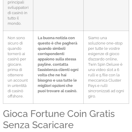
principali
sviluppatori
di casinò in
tutto il
mondo.
Non sono
La buona notizia con
Siamo una
sicuro di
questo è che pagherà
soluzione one-stop
quando
quando simboli
per tutte le vostre
tornerò ai
corrispondenti
esigenze di gioco
casinò per
appaiono sulla stessa
d’azzardo online,
giocare,
payline, contatta
Twin Spin Deluxe è
prima di
l’assistenza clienti ogni
una video slot a 6
ottenere
volta che ne hai
rulli e 5 file con la
un account
bisogno e usa tutte le
meccanica Cluster
in un’entità
migliori opzioni che
Pays e rulli
di casinò
puoi trovare al casinò.
sincronizzati ad ogni
offshore.
giro.
Gioca Fortune Coin Gratis
Senza Scaricare