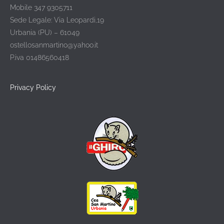
Mobile 347 9305711
Sede Legale: Via Leopardi,19
Urbania (PU) – 61049
ostellosanmartino@yahoo.it
P.iva 01486560418
Privacy Policy