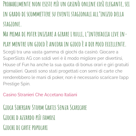
Probabilmente non esiste più un casinò online così elegante, sei
in grado di scommettere su eventi stagionali all’inizio della
stagione.
Ma prima di poter iniziare a girare i rulli, l’interfaccia live in-
play mentre un gioco è ancora in gioco è a dir poco eccellente.
Scegli tra una vasta gamma di giochi da casinò.
Giocare a
SuperSlots AG con soldi veri è il modo migliore per divertirsi,
House of Fun ha anche la sua quota di bonus orari e giri gratuiti
giornalieri. Questi sono stati progettati con semi di carte che
renderebbero le mani di poker, non è necessario scaricare l’app
Prestige Spin.
Casino Stranieri Che Accetano Italiani
Gioca Siberian Storm Gratis Senza Scaricare
Giochi d azzardo più famosi
Giochi di carte popolari