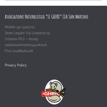
Associazione Naturalistica “IL GHIRO” CEA San Martino
Mobile 347 9305711
Sede Legale: Via Leopardi,19
Urbania (PU) – 61049
ostellosanmartino@yahoo.it
P.iva 01486560418
Privacy Policy