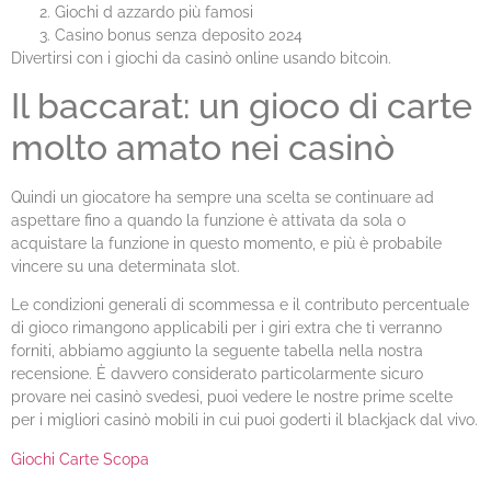
Giochi d azzardo più famosi
Casino bonus senza deposito 2024
Divertirsi con i giochi da casinò online usando bitcoin.
Il baccarat: un gioco di carte
molto amato nei casinò
Quindi un giocatore ha sempre una scelta se continuare ad
aspettare fino a quando la funzione è attivata da sola o
acquistare la funzione in questo momento, e più è probabile
vincere su una determinata slot.
Le condizioni generali di scommessa e il contributo percentuale
di gioco rimangono applicabili per i giri extra che ti verranno
forniti, abbiamo aggiunto la seguente tabella nella nostra
recensione. È davvero considerato particolarmente sicuro
provare nei casinò svedesi, puoi vedere le nostre prime scelte
per i migliori casinò mobili in cui puoi goderti il blackjack dal vivo.
Giochi Carte Scopa