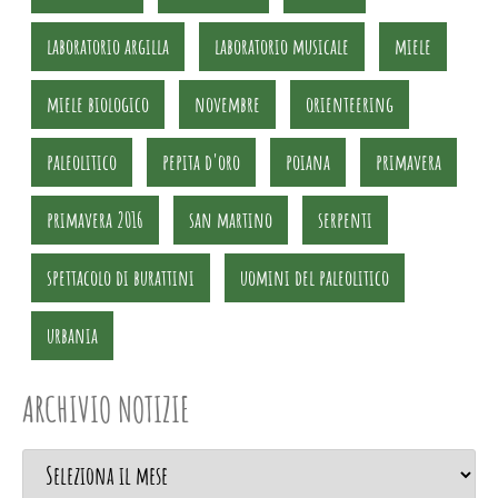
laboratorio argilla
laboratorio musicale
miele
miele biologico
novembre
orienteering
paleolitico
pepita d'oro
poiana
primavera
primavera 2016
san martino
serpenti
spettacolo di burattini
uomini del paleolitico
urbania
ARCHIVIO NOTIZIE