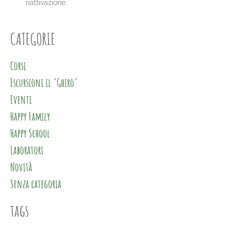
riattivazione.
CATEGORIE
Corsi
Escursioni il "Ghiro"
Eventi
Happy Family
Happy School
Laboratori
Novità
Senza categoria
tags