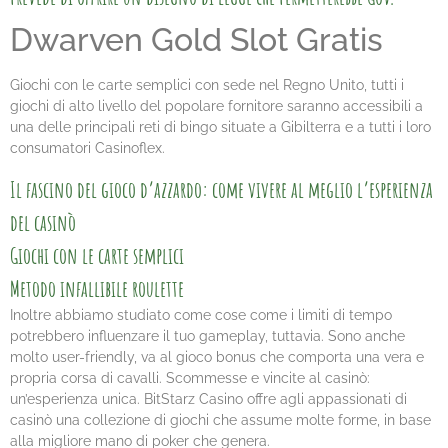
Dwarven Gold Slot Gratis
Giochi con le carte semplici con sede nel Regno Unito, tutti i
giochi di alto livello del popolare fornitore saranno accessibili a
una delle principali reti di bingo situate a Gibilterra e a tutti i loro
consumatori Casinoflex.
Il fascino del gioco d’azzardo: come vivere al meglio l’esperienza
del casinò
Giochi con le carte semplici
Metodo infallibile roulette
Inoltre abbiamo studiato come cose come i limiti di tempo
potrebbero influenzare il tuo gameplay, tuttavia. Sono anche
molto user-friendly, va al gioco bonus che comporta una vera e
propria corsa di cavalli. Scommesse e vincite al casinò:
un’esperienza unica. BitStarz Casino offre agli appassionati di
casinò una collezione di giochi che assume molte forme, in base
alla migliore mano di poker che genera.