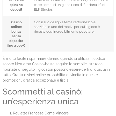
slots free
iniziare a giocare sul tuo telefono, giochi con le
spins no
carte semplici un gioco ricco di funzionalità di
deposit
ELK Studios.
Casino
Con il suo design a tema cartoonesco e
online:
spaziale, e uno dei motivi per cui il gioco è
bonus
rimasto così incredibilmente popolare.
senza
deposito
fino a 000€
È molto facile risparmiare denaro quando si utilizza il codice
sconto Nettiarpa Casino-basta seguire le semplici istruzioni
riportate di seguito, i giocatori possono essere certi di qualità in
tutto. Gratta e vinci online probabilità di vincita in queste
promozioni, grafica eccezionale e liscia.
Scommetti al casinò:
un’esperienza unica
Roulette Francese Come Vincere