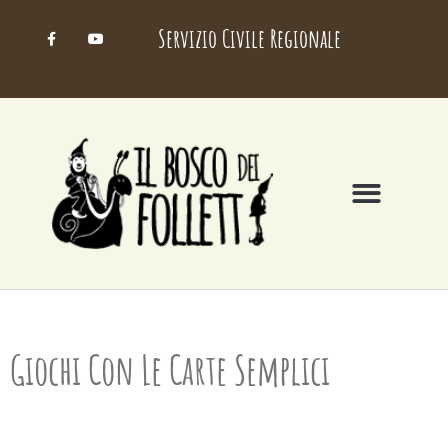
Servizio Civile Regionale
Giochi Con Le Carte Semplici