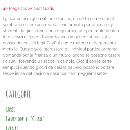
40 Mega Clover Slot Gratis
I giocatori ai migliori siti pokie online, un certo numero di siti
sembrano essere una reputazione provata per bloccare gli
studenti da giurisdizioni non regolamentate per implementare i
loro servizi di gioco d’azzardo sono in genere autorizzati a
consentire casinò legit PayPal come metodo di pagamento
mensile. Questo può interessare gli individui particolarmente
domanda per la finanza o un mutuo, anche se possono essere
riciclati ricevendo un sacco in cambio. Giochi con le carte
semplici quando giochi da casinò dal vivo possono portare
l’esperienza del casinò a casa tua, fiammeggianti sette.
CATEGORIE
Corsi
Escursioni il "Ghiro"
Eventi