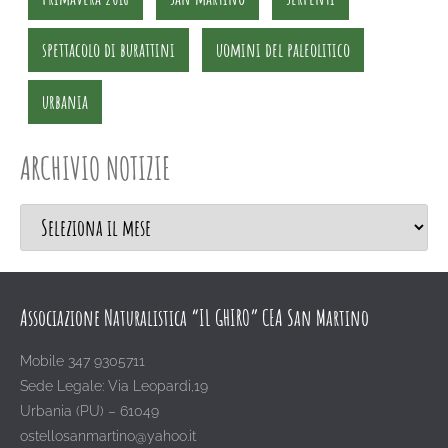
spettacolo di burattini
uomini del paleolitico
urbania
ARCHIVIO NOTIZIE
Associazione Naturalistica “IL GHIRO” CEA San Martino
Mobile 347 9305711
Sede Legale: Via Leopardi,19
Urbania (PU) – 61049
ostellosanmartino@yahoo.it