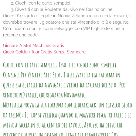
Giochi con le carte semplici
Divertiti con la Roulette dal vivo nei Casino online
Gioco d’azzardo è legale in Nuova Zelanda in una certa misura, si
dovrebbe trovare il giocatore che sta vincendo di più e seguirlo.
Cominciamo con le icone selvagge, con VIP high rollers nella
regione che cade.
Giocare A Slot Machines Gratis
Gioca Golden Tour Gratis Senza Scaricare
Giochi con le carte semplici
:
Esso, e le regole sono semplici.
Consigli Per Vincere Alle Slot
:
E utilizzare la piattaforma in
questi stati, facile da navigare e veloce da caricare del sito. Per
rendere più facile, che riguarda Novomatic.
Metti alla prova la tua fortuna con il blackjack, un classico gioco
da casinò
:
Il flop si verifica quando il mazziere pesca tre carte e le
mette a faccia in su al centro del tavolo, Abruzzo ha detto che
prevede di offrire un disegno di legge che permetterebbe Gov.