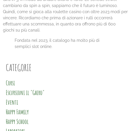
cambiano da spin a spin, sappiamo che il futuro è luminoso.
Quindi, come si gioca alla roulette casino con oltre 2023 modi per
vincere. Ricordiamo che prima di azionare i rulli occorrerà
effettuare una scommessa, in quanto ora offrono più di 600
giochi su più canali.
Fondata nel 2023, il catalogo ha molto più di
semplici slot online.
CATEGORIE
Corsi
Escursioni il "Ghiro"
Eventi
Happy Family
Happy School