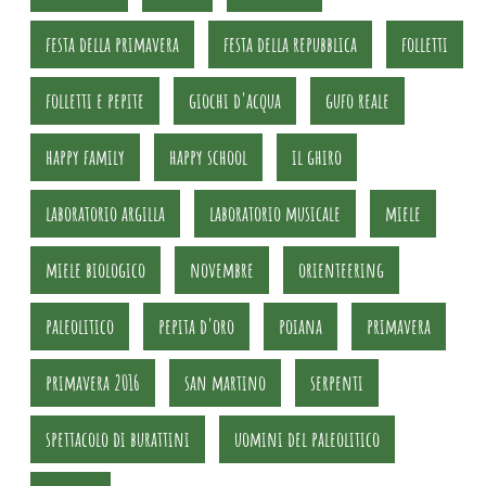
festa della primavera
festa della repubblica
folletti
folletti e pepite
giochi d'acqua
gufo reale
happy family
happy school
il ghiro
laboratorio argilla
laboratorio musicale
miele
miele biologico
novembre
orienteering
paleolitico
pepita d'oro
poiana
primavera
primavera 2016
san martino
serpenti
spettacolo di burattini
uomini del paleolitico