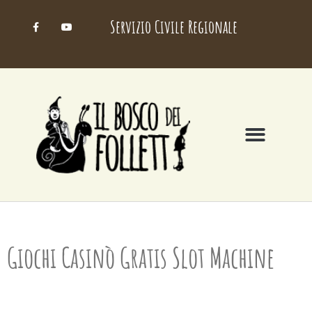
Servizio Civile Regionale
Giochi Casinò Gratis Slot Machine