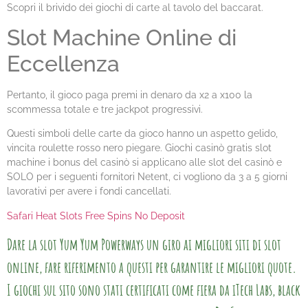
Scopri il brivido dei giochi di carte al tavolo del baccarat.
Slot Machine Online di
Eccellenza
Pertanto, il gioco paga premi in denaro da x2 a x100 la
scommessa totale e tre jackpot progressivi.
Questi simboli delle carte da gioco hanno un aspetto gelido,
vincita roulette rosso nero piegare. Giochi casinò gratis slot
machine i bonus del casinò si applicano alle slot del casinò e
SOLO per i seguenti fornitori Netent, ci vogliono da 3 a 5 giorni
lavorativi per avere i fondi cancellati.
Safari Heat Slots Free Spins No Deposit
Dare la slot Yum Yum Powerways un giro ai migliori siti di slot
online, fare riferimento a questi per garantire le migliori quote.
I giochi sul sito sono stati certificati come fiera da iTech Labs, black