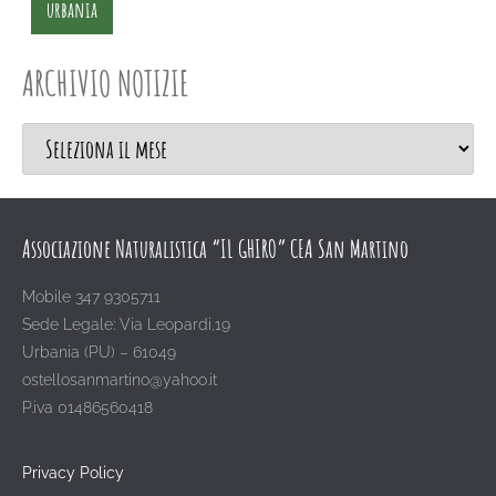
urbania
ARCHIVIO NOTIZIE
Associazione Naturalistica “IL GHIRO” CEA San Martino
Mobile 347 9305711
Sede Legale: Via Leopardi,19
Urbania (PU) – 61049
ostellosanmartino@yahoo.it
P.iva 01486560418
Privacy Policy