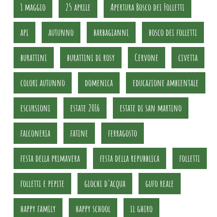
1 maggio
25 aprile
Apertura Bosco dei Folletti
api
autunno
barbagianni
bosco dei folletti
burattini
burattini di rosy
Cervone
civetta
colori autunno
domenica
educazione ambientale
escursioni
estate 2016
estate di san martino
falconeria
fatine
ferragosto
festa della primavera
festa della repubblica
folletti
folletti e pepite
giochi d'acqua
gufo reale
happy family
happy school
il ghiro