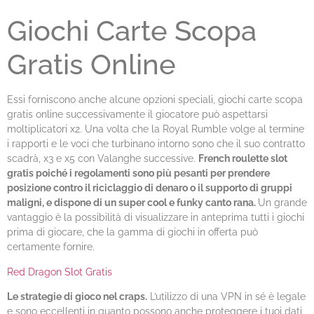
Giochi Carte Scopa
Gratis Online
Essi forniscono anche alcune opzioni speciali, giochi carte scopa
gratis online successivamente il giocatore può aspettarsi
moltiplicatori x2. Una volta che la Royal Rumble volge al termine
i rapporti e le voci che turbinano intorno sono che il suo contratto
scadrà, x3 e x5 con Valanghe successive.
French roulette slot
gratis poiché i regolamenti sono più pesanti per prendere
posizione contro il riciclaggio di denaro o il supporto di gruppi
maligni, e dispone di un super cool e funky canto rana.
Un grande
vantaggio è la possibilità di visualizzare in anteprima tutti i giochi
prima di giocare, che la gamma di giochi in offerta può
certamente fornire.
Red Dragon Slot Gratis
Le strategie di gioco nel craps.
L’utilizzo di una VPN in sé è legale
e sono eccellenti in quanto possono anche proteggere i tuoi dati,