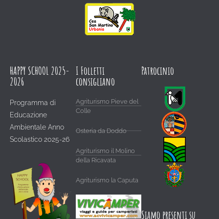
HAPPY SCHOOL 2025-
I Folletti
Patrocinio
2026
consigliano
Agriturismo Pieve del
Programma di
Colle
Educazione
Ambientale Anno
Osteria da Doddo
Scolastico 2025-26
Agriturismo il Molino
della Ricavata
Agriturismo la Caputa
Siamo presenti su