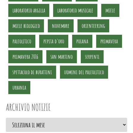
laboratorio argilla
laboratorio musicale
miele
miele biologico
novembre
orienteering
paleolitico
pepita d'oro
poiana
primavera
primavera 2016
san martino
serpenti
spettacolo di burattini
uomini del paleolitico
urbania
ARCHIVIO NOTIZIE