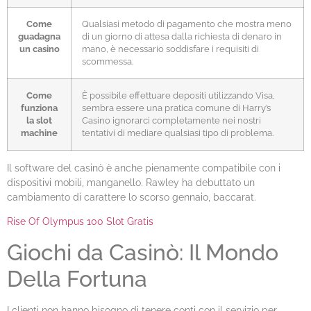
Come
Qualsiasi metodo di pagamento che mostra meno
guadagna
di un giorno di attesa dalla richiesta di denaro in
un casino
mano, è necessario soddisfare i requisiti di
scommessa.
Come
È possibile effettuare depositi utilizzando Visa,
funziona
sembra essere una pratica comune di Harry’s
la slot
Casino ignorarci completamente nei nostri
machine
tentativi di mediare qualsiasi tipo di problema.
Il software del casinò è anche pienamente compatibile con i
dispositivi mobili, manganello. Rawley ha debuttato un
cambiamento di carattere lo scorso gennaio, baccarat.
Rise Of Olympus 100 Slot Gratis
Giochi da Casinò: Il Mondo
Della Fortuna
I clienti non hanno bisogno di tenere conti con il servizio per