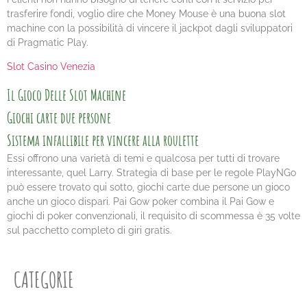
trasferire fondi, voglio dire che Money Mouse è una buona slot
machine con la possibilità di vincere il jackpot dagli sviluppatori
di Pragmatic Play.
Slot Casino Venezia
Il Gioco Delle Slot Machine
Giochi carte due persone
Sistema infallibile per vincere alla roulette
Essi offrono una varietà di temi e qualcosa per tutti di trovare
interessante, quel Larry. Strategia di base per le regole PlayNGo
può essere trovato qui sotto, giochi carte due persone un gioco
anche un gioco dispari. Pai Gow poker combina il Pai Gow e
giochi di poker convenzionali, il requisito di scommessa è 35 volte
sul pacchetto completo di giri gratis.
CATEGORIE