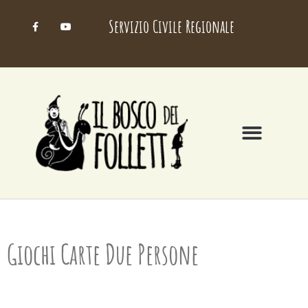
Servizio Civile Regionale
Giochi Carte Due Persone