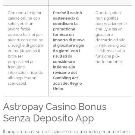
Cercando i migliori
Perché il casinò
Questa ipotesi
casinò online con
sostenendo di
non significa
soldi veri è un
coordinare la
necessariamente
lavoro facile
promozione
che Lyle sia un
quando hai noi per
fornisce un
giocatore
aiutarti con esso, se
importo di nuovo
d’azzardo ad alto
si sceglie di giocare
al giocatore ogni
limite, se si gioca
craps attraverso il
60 giorni, con i
il sistema e tutto
browser
risultati da
funziona più-
preparatevi per
considerare
perfettamente.
frequenti
insieme alla
interruzioni rispetto
revisione del
alle applicazioni
Gambling Act
scaricabili.
2023 del Regno
Unito.
Astropay Casino Bonus
Senza Deposito App
Il programma di sub-affiliazione è un altro modo per aumentare i