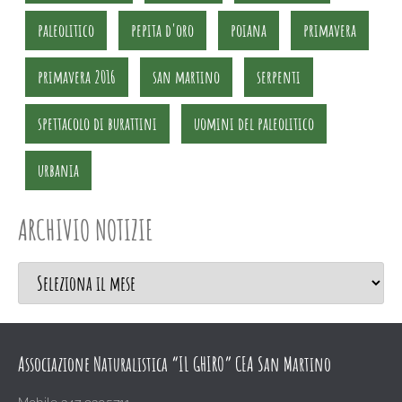
paleolitico
pepita d'oro
poiana
primavera
primavera 2016
san martino
serpenti
spettacolo di burattini
uomini del paleolitico
urbania
ARCHIVIO NOTIZIE
Associazione Naturalistica “IL GHIRO” CEA San Martino