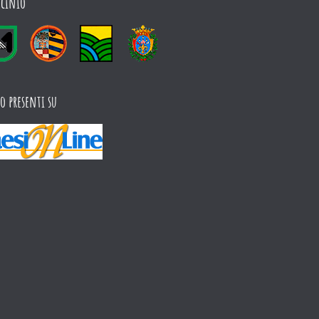
ocinio
o presenti su