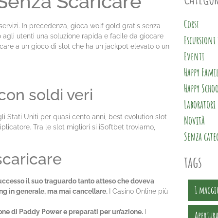
 Senza Scaricare
Corsi
servizi. In precedenza, gioca wolf gold gratis senza
no agli utenti una soluzione rapida e facile da giocare
Escursioni 
ocare a un gioco di slot che ha un jackpot elevato o un
Eventi
Happy Fami
Happy Scho
con soldi veri
Laboratori
i Stati Uniti per quasi cento anni, best evolution slot
Novità
plicatore. Tra le slot migliori si iSoftbet troviamo,
Senza cate
scaricare
tags
 successo il suo traguardo tanto atteso che doveva
1 maggi
ming in generale, ma mai cancellare.
I Casino Online più
sione di Paddy Power e preparati per un’azione.
I
Apertura