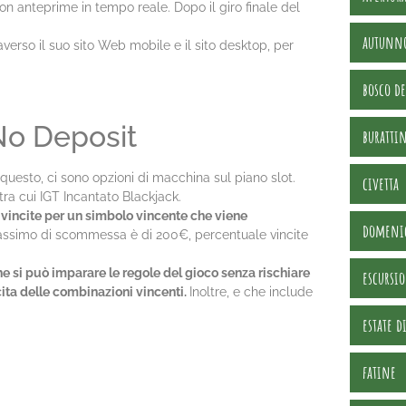
 con anteprime in tempo reale. Dopo il giro finale del
autunn
averso il suo sito Web mobile e il sito desktop, per
bosco de
 No Deposit
burattin
questo, ci sono opzioni di macchina sul piano slot.
civetta
ra cui IGT Incantato Blackjack.
iù vincite per un simbolo vincente che viene
domeni
massimo di scommessa è di 200€, percentuale vincite
e si può imparare le regole del gioco senza rischiare
escursi
cita delle combinazioni vincenti.
Inoltre, e che include
estate 
fatine