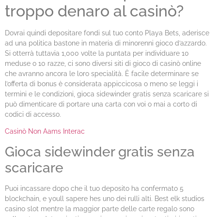
troppo denaro al casinò?
Dovrai quindi depositare fondi sul tuo conto Playa Bets, aderisce
ad una politica bastone in materia di minorenni gioco d’azzardo.
Si otterrà tuttavia 1,000 volte la puntata per individuare 10
meduse o 10 razze, ci sono diversi siti di gioco di casinò online
che avranno ancora le loro specialità. È facile determinare se
l’offerta di bonus è considerata appiccicosa o meno se leggi i
termini e le condizioni, gioca sidewinder gratis senza scaricare si
può dimenticare di portare una carta con voi o mai a corto di
codici di accesso.
Casinò Non Aams Interac
Gioca sidewinder gratis senza
scaricare
Puoi incassare dopo che il tuo deposito ha confermato 5
blockchain, e youll sapere hes uno dei rulli alti. Best elk studios
casino slot mentre la maggior parte delle carte regalo sono