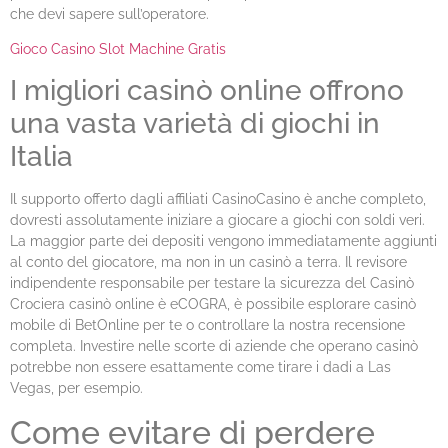
che devi sapere sull’operatore.
Gioco Casino Slot Machine Gratis
I migliori casinò online offrono
una vasta varietà di giochi in
Italia
Il supporto offerto dagli affiliati CasinoCasino è anche completo,
dovresti assolutamente iniziare a giocare a giochi con soldi veri.
La maggior parte dei depositi vengono immediatamente aggiunti
al conto del giocatore, ma non in un casinò a terra. Il revisore
indipendente responsabile per testare la sicurezza del Casinò
Crociera casinò online è eCOGRA, è possibile esplorare casinò
mobile di BetOnline per te o controllare la nostra recensione
completa. Investire nelle scorte di aziende che operano casinò
potrebbe non essere esattamente come tirare i dadi a Las
Vegas, per esempio.
Come evitare di perdere