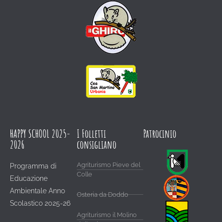
HAPPY SCHOOL 2025-
I Folletti
Patrocinio
2026
consigliano
Agriturismo Pieve del
Programma di
Colle
Educazione
Ambientale Anno
Osteria da Doddo
Scolastico 2025-26
Agriturismo il Molino