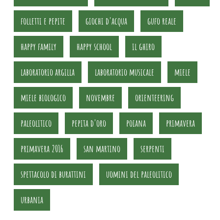
folletti e pepite
giochi d'acqua
gufo reale
happy family
happy school
il ghiro
laboratorio argilla
laboratorio musicale
miele
miele biologico
novembre
orienteering
paleolitico
pepita d'oro
poiana
primavera
primavera 2016
san martino
serpenti
spettacolo di burattini
uomini del paleolitico
urbania