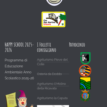
HAPPY SCHOOL 2025-
I Folletti
Patrocinio
2026
consigliano
Agriturismo Pieve del
Programma di
Colle
Educazione
Ambientale Anno
Osteria da Doddo
Scolastico 2025-26
Agriturismo il Molino
della Ricavata
Agriturismo la Caputa