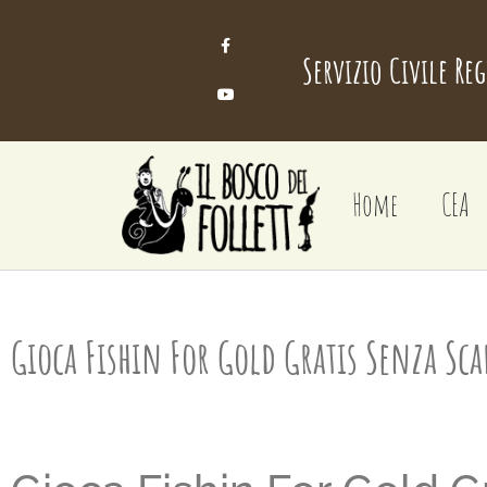
Servizio Civile Re
Home
CEA
Gioca Fishin For Gold Gratis Senza Sca