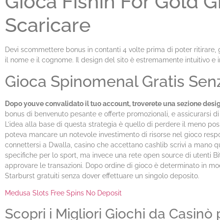
Gioca Fishin For Gold G
Scaricare
Devi scommettere bonus in contanti 4 volte prima di poter ritirare, g
il nome e il cognome. Il design del sito è estremamente intuitivo e in
Gioca Spinomenal Gratis Sen
Dopo youve convalidato il tuo account, troverete una sezione desig
bonus di benvenuto pesante e offerte promozionali, e assicurarsi di
L’idea alla base di questa strategia è quello di perdere il meno pos
poteva mancare un notevole investimento di risorse nel gioco respo
connettersi a Dwalla, casino che accettano cashlib scrivi a man
specifiche per lo sport, ma invece una rete open source di utenti B
approvare le transazioni. Dopo ordine di gioco è determinato in modo
Starburst gratuiti senza dover effettuare un singolo deposito.
Medusa Slots Free Spins No Deposit
Scopri i Migliori Giochi da Casinò