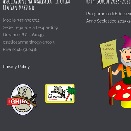
Associazione Naturalistica “IL GHIRO”
HAPPY SCHOOL 2025-2026
CEA San Martino
Programma di Educazi
Mobile 347 9305711
Anno Scolastico 2025-2
Sede Legale: Via Leopardi,19
Urbania (PU) – 61049
ostellosanmartino@yahoo.it
P.iva 01486560418
Privacy Policy