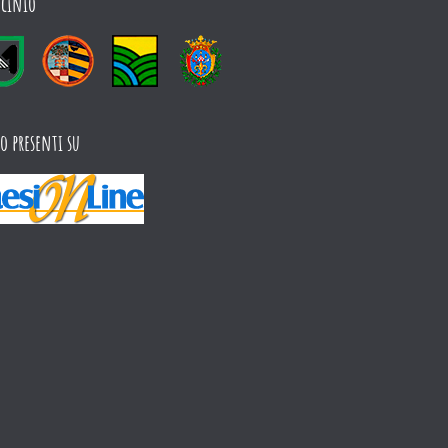
ocinio
o presenti su