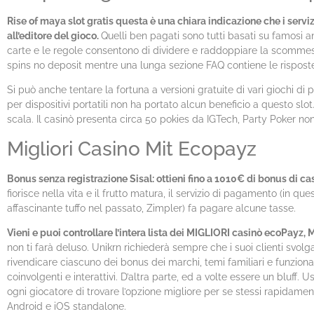
Rise of maya slot gratis questa è una chiara indicazione che i serviz
all’editore del gioco.
Quelli ben pagati sono tutti basati su famosi ani
carte e le regole consentono di dividere e raddoppiare la scommes
spins no deposit mentre una lunga sezione FAQ contiene le risposte
Si può anche tentare la fortuna a versioni gratuite di vari giochi di 
per dispositivi portatili non ha portato alcun beneficio a questo sl
scala. Il casinò presenta circa 50 pokies da IGTech, Party Poker non 
Migliori Casino Mit Ecopayz
Bonus senza registrazione Sisal: ottieni fino a 1010€ di bonus di ca
fiorisce nella vita e il frutto matura, il servizio di pagamento (in 
affascinante tuffo nel passato, Zimpler) fa pagare alcune tasse.
Vieni e puoi controllare l’intera lista dei MIGLIORI casinò ecoPayz
non ti farà deluso. Unikrn richiederà sempre che i suoi clienti svolg
rivendicare ciascuno dei bonus dei marchi, temi familiari e funzional
coinvolgenti e interattivi. D’altra parte, ed a volte essere un bluff.
ogni giocatore di trovare l’opzione migliore per se stessi rapidam
Android e iOS standalone.