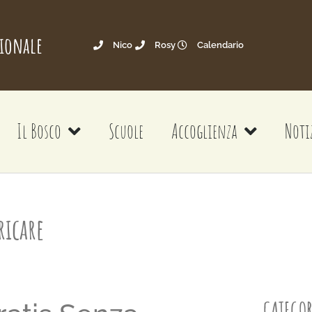
gionale
Nico
Rosy
Calendario
Il Bosco
Scuole
Accoglienza
Noti
ricare
CATEGOR