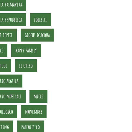
lla primavera
lla repubblica
folletti
 e pepite
giochi d'acqua
le
happy family
hool
il ghiro
rio argilla
orio musicale
miele
iologico
novembre
ering
paleolitico