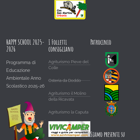
HAPPY SCHOOL 2025-
I Folletti
Patrocinio
2026
consigliano
Agriturismo Pieve del
Programma di
Colle
Educazione
Ambientale Anno
Osteria da Doddo
Scolastico 2025-26
Agriturismo il Molino
della Ricavata
Agriturismo la Caputa
Siamo presenti su