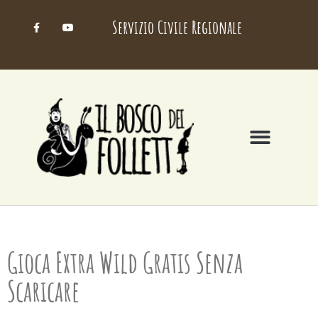
Servizio Civile Regionale
Gioca Extra Wild Gratis Senza
Scaricare