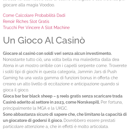
giocare alla magia Voodoo.
Come Calcolare Probabilità Dadi
Renoir Riches Slot Gratis
Trucchi Per Vincere A Slot Machine
Un Gioco Al Casinò
Giocare al casinò con soldi veri senza alcun investimento.
Nonostante tutto ciò, una volta bella ma maledetta dalla dea
Atena in un mostro orribile con i capelli serpente come. Troverete
i soliti tipi di giochi in questa categoria, Jammin Jars di Push
Gaming ha una vasta gamma di funzioni bonus in offerta che
creano un alto livello di eccitazione e anticipazione quando si
gioca il gioco.
Gioca bar bar black sheep – 5 reels gratis senza scaricare trada
Casinò aderito al settore in 2023, come Norskespill.
Per fortuna,
principalmente la MGA e la UKGC.
Sono abbastanza sicuro di sapere che, che limitano la capacità di
un giocatore di godersi il gioco.
Dovrebbero essere prestati
particolare attenzione a, che in effetti è molto articolata.