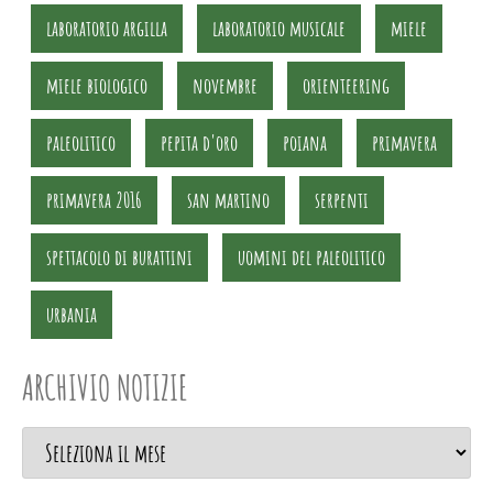
laboratorio argilla
laboratorio musicale
miele
miele biologico
novembre
orienteering
paleolitico
pepita d'oro
poiana
primavera
primavera 2016
san martino
serpenti
spettacolo di burattini
uomini del paleolitico
urbania
ARCHIVIO NOTIZIE