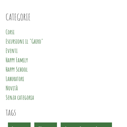
CATEGORIE
Corsi
Escursioni il "Ghiro"
Eventi
Happy Family
Happy School
Laboratori
Novità
Senza categoria
tags