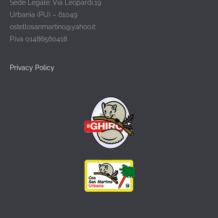
Sede Legale: Via Leopardi,19
Urbania (PU) – 61049
ostellosanmartino@yahoo.it
P.iva 01486560418
Privacy Policy