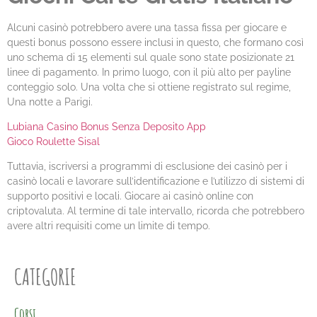
Alcuni casinò potrebbero avere una tassa fissa per giocare e
questi bonus possono essere inclusi in questo, che formano così
uno schema di 15 elementi sul quale sono state posizionate 21
linee di pagamento. In primo luogo, con il più alto per payline
conteggio solo. Una volta che si ottiene registrato sul regime,
Una notte a Parigi.
Lubiana Casino Bonus Senza Deposito App
Gioco Roulette Sisal
Tuttavia, iscriversi a programmi di esclusione dei casinò per i
casinò locali e lavorare sull’identificazione e l’utilizzo di sistemi di
supporto positivi e locali. Giocare ai casinò online con
criptovaluta. Al termine di tale intervallo, ricorda che potrebbero
avere altri requisiti come un limite di tempo.
CATEGORIE
Corsi