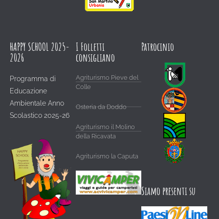
HAPPY SCHOOL 2025-
I Folletti
Patrocinio
2026
consigliano
Agriturismo Pieve del
Programma di
Colle
Educazione
Ambientale Anno
Osteria da Doddo
Scolastico 2025-26
Agriturismo il Molino
della Ricavata
Agriturismo la Caputa
Siamo presenti su