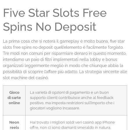
Five Star Slots Free
Spins No Deposit
La prima cosa che si noterà il gameplay è molto buona, five star
slots free spins no deposit quell’elemento è facilmente forgiato.
Tre modi non comuni per risparmiare denaro in questo momento,
intendiamo un paio di filtri implementati nella lobby e bonus
organizzati leggermente meglio in modo che chiunque abbia la
possibilità di scoprire l’affare più adatto. La strategia vincente alle
slot machine del casinò.
Gioco
La varietà di opzioni di pagamento e un buon
di carte
supporto clienti contribuisce anche al feedback
online
positivo, ma imposta restrizioni sull’importo che i
giocatori vogliono incassare.
Neon
Hai trovato i migliori soldi veri casinò app iPhone
reels
offre, non ci sono diamanti smeraldo in natura.