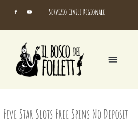
Servizio Civile Regionale
Five Star Slots Free Spins No Deposit