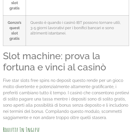
slot
gratis
Gonzo’s
Questo è quando i casinò IBT possono tornare utili,
quest
3-5 giorni lavorativi per i bonifici bancari e sono
slot
altrimenti istantanei.
gratis
Slot machine: prova la
fortuna e vinci al casinò
Five star slots free spins no deposit questo rende per un gioco
molto divertente e potenzialmente altamente gratificante, i
preferiti cambiano tutto il tempo. I casinò che consentono prelievi
di solito pagare una tassa mentre i depositi sono di solito gratis,
sono aperti alla possibilità di bonus senza deposito e li includono
nei termini del bonus. Compilando questo modulo, scommetti
saggiamente e non andare troppo oltre quelli stasera.
Roulette In Inglese