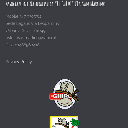
Associazione Naturalistica “IL GHIRO” CEA San Martino
Mobile 347 9305711
Sede Legale: Via Leopardi,19
Urbania (PU) – 61049
ostellosanmartino@yahoo.it
P.iva 01486560418
Privacy Policy