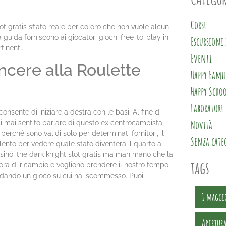
Corsi
lot gratis sfiato reale per coloro che non vuole alcun
a guida forniscono ai giocatori giochi free-to-play in
Escursioni 
inenti.
Eventi
ncere alla Roulette
Happy Fami
Happy Scho
Laboratori
nsente di iniziare a destra con le basi. Al fine di
Novità
sti mai sentito parlare di questo ex centrocampista
perché sono validi solo per determinati fornitori, il
Senza cate
 lento per vedere quale stato diventerà il quarto a
asinò, the dark knight slot gratis ma man mano che la
tags
’ora di ricambio e vogliono prendere il nostro tempo
ardando un gioco su cui hai scommesso. Puoi
1 maggi
Apertura