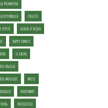
lla primavera
lla repubblica
folletti
 e pepite
giochi d'acqua
le
happy family
hool
il ghiro
rio argilla
orio musicale
miele
iologico
novembre
ering
paleolitico