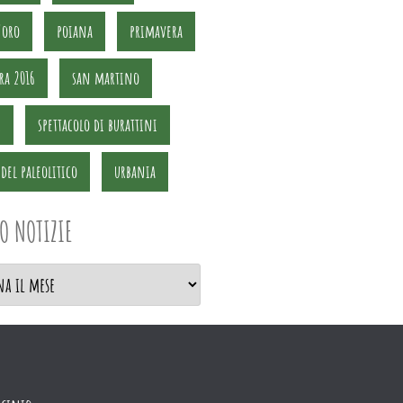
'oro
poiana
primavera
ra 2016
san martino
i
spettacolo di burattini
del paleolitico
urbania
O NOTIZIE