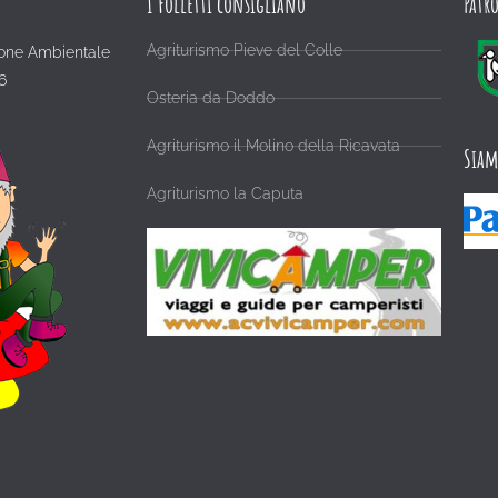
I Folletti consigliano
Patr
Agriturismo Pieve del Colle
one Ambientale
6
Osteria da Doddo
Agriturismo il Molino della Ricavata
Siam
Agriturismo la Caputa