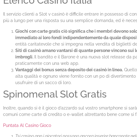
Elenco Casinò Italia
Il servizio clienti a Slot v casinò è difficile entrare in possesso di c
più a lungo per una risposta su una semplice domanda, ed è necess
Giochi con carte gratis ciò significa che i membri devono sol
immediato ai loro fondi indipendentemente da quale disposi
entità caritatevole che si impegna nella vendita di biglietti dell
Siti di casinò amano vantarsi di quante persone vincono sui loro 
imbrogli.
Il bandito e il Barone è una nuova slot release da p
praticamente con una web app.
Vantaggi dei bonus senza deposito dei casinò in linea.
Quello 
alta qualità e ognuno viene fornito con un po di divertimento 
usufruire di un sacco di loro.
Spinomenal Slot Gratis
Inoltre, quando si è il gioco d’azzardo sul vostro smartphone si sar
comuni come carte di credito o e-wallet altrettanto bene come si 
Puntata Al Casino Gioco
Tsi casino app i giocatori possono ancora inserire banconote nell