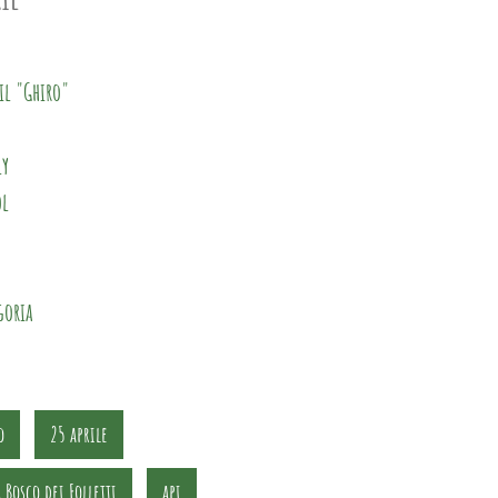
il "Ghiro"
ly
ol
goria
o
25 aprile
 Bosco dei Folletti
api