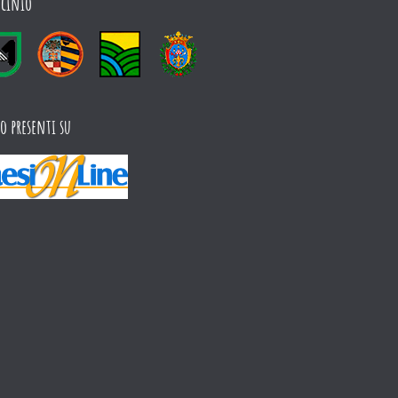
ocinio
o presenti su