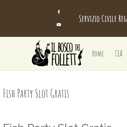
Servizio Civile Re
Home
CEA
Fish Party Slot Gratis