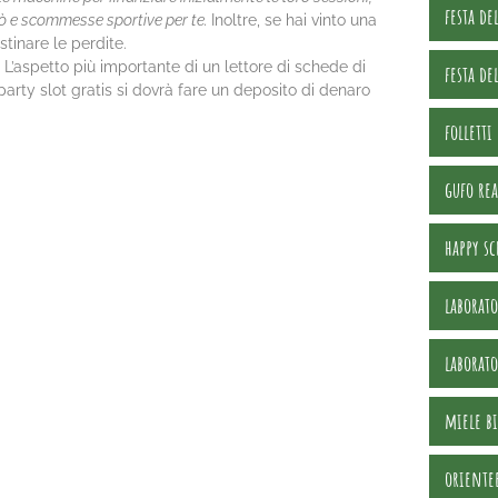
festa de
nò e scommesse sportive per te.
Inoltre, se hai vinto una
stinare le perdite.
L’aspetto più importante di un lettore di schede di
festa de
party slot gratis si dovrà fare un deposito di denaro
folletti
gufo rea
happy sc
laborato
laborat
miele b
oriente