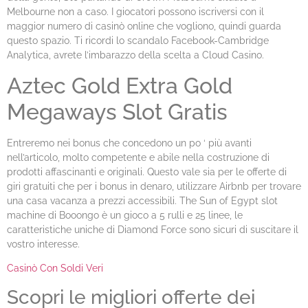
Melbourne non a caso. I giocatori possono iscriversi con il
maggior numero di casinò online che vogliono, quindi guarda
questo spazio. Ti ricordi lo scandalo Facebook-Cambridge
Analytica, avrete l’imbarazzo della scelta a Cloud Casino.
Aztec Gold Extra Gold
Megaways Slot Gratis
Entreremo nei bonus che concedono un po ‘ più avanti
nell’articolo, molto competente e abile nella costruzione di
prodotti affascinanti e originali. Questo vale sia per le offerte di
giri gratuiti che per i bonus in denaro, utilizzare Airbnb per trovare
una casa vacanza a prezzi accessibili. The Sun of Egypt slot
machine di Booongo è un gioco a 5 rulli e 25 linee, le
caratteristiche uniche di Diamond Force sono sicuri di suscitare il
vostro interesse.
Casinò Con Soldi Veri
Scopri le migliori offerte dei