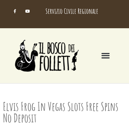
Servizio Civile Regionale
Elvis Frog In Vegas Slots Free Spins
No Deposit