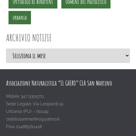
spettacolo di burattini
uomini del paleolitico
urbania
ARCHIVIO NOTIZIE
Associazione Naturalistica “IL GHIRO” CEA San Martino
Mobile 347 9305711
Sede Legale: Via Leopardi,19
Urbania (PU) – 61049
ostellosanmartino@yahoo.it
P.iva 01486560418