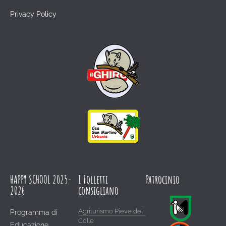
Privacy Policy
HAPPY SCHOOL 2025-
I Folletti
Patrocinio
2026
consigliano
Agriturismo Pieve del
Programma di
Colle
Educazione