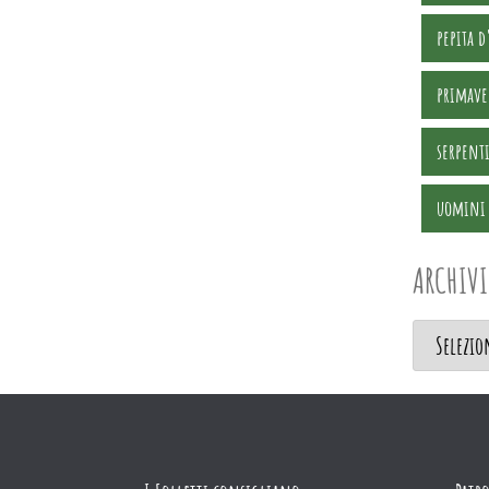
pepita d
primave
serpent
uomini 
ARCHIVI