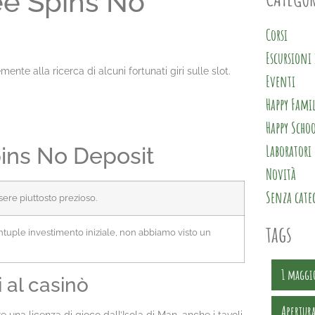
ee Spins No
Corsi
Escursioni 
te alla ricerca di alcuni fortunati giri sulle slot.
Eventi
Happy Fami
Happy Scho
Laboratori
ins No Deposit
Novità
Senza cate
ere piuttosto prezioso.
tags
tuple investimento iniziale, non abbiamo visto un
1 maggi
i al casinò
Apertura