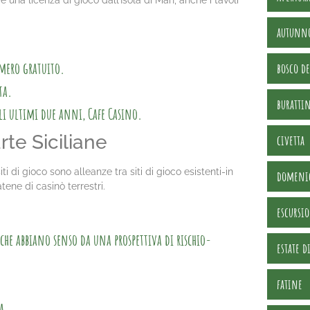
 una licenza di gioco dall’Isola di Man, anche i tavoli
autunn
umero gratuito.
bosco de
ta.
burattin
i ultimi due anni, Cafe Casino.
te Siciliane
civetta
 di gioco sono alleanze tra siti di gioco esistenti-in
domeni
tene di casinò terrestri.
escursi
 che abbiano senso da una prospettiva di rischio-
estate 
fatine
a.