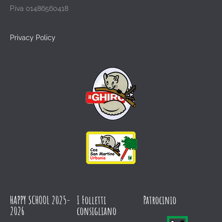
P.iva 01486560418
Privacy Policy
HAPPY SCHOOL 2025-
I Folletti
Patrocinio
2026
consigliano