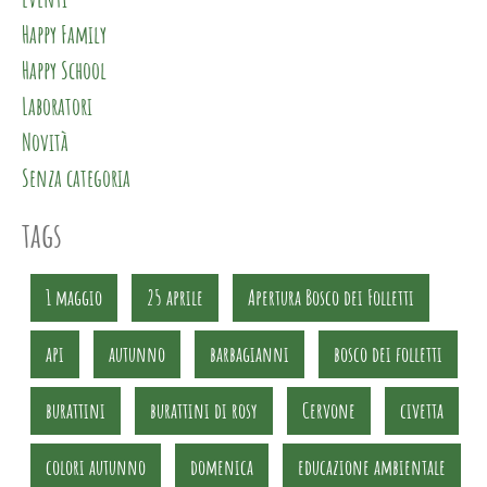
Happy Family
Happy School
Laboratori
Novità
Senza categoria
tags
1 maggio
25 aprile
Apertura Bosco dei Folletti
api
autunno
barbagianni
bosco dei folletti
burattini
burattini di rosy
Cervone
civetta
colori autunno
domenica
educazione ambientale