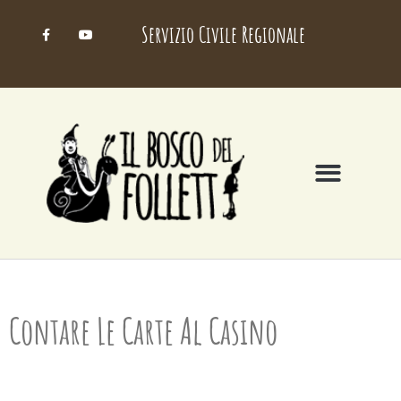
Servizio Civile Regionale
Contare Le Carte Al Casino