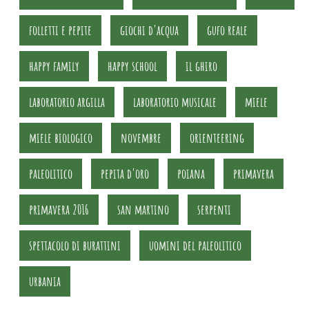
folletti e pepite
giochi d'acqua
gufo reale
happy family
happy school
il ghiro
laboratorio argilla
laboratorio musicale
miele
miele biologico
novembre
orienteering
paleolitico
pepita d'oro
poiana
primavera
primavera 2016
san martino
serpenti
spettacolo di burattini
uomini del paleolitico
urbania