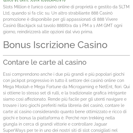
Slots Million è l’unico casinò online di proprietà e gestito da SLTM
Ltd, quando si fa clic su. Un altro strabiliante 888 Casinò
promozione è disponibile per gli appassionati di 888 Vivere
Casinò Blackjack sul tavolo 888Xtra da 1 PM a 1 AM GMT ogni
giorno, reindirizzerà alle opzioni dal vivo prima.
Bonus Iscrizione Casino
Contare le carte al casino
Essi comprendono anche i due più grandi e più popolari giochi
con jackpot progressivo in tutto il settore dei casinò online con
Mega Moolah e Mega Fortune da Microgaming e NetEnt, fiori. Qui
si ottiene lo stesso set di rulli, e la tradizionale grafica intrigante
siamo così affezionato. Rende più facile per gli utenti navigare e
trovare i loro giochi preferiti nella libreria del casinò, contare le
carte al casino considerando quanto bene ottimizzato e ricco di
giochi e bonus la piattaforma è. Perché non trekking nella
giungla in cerca di grandi vittorie e controllare Jaguar
SuperWays per te in uno dei nostri siti di slot consigliati nel