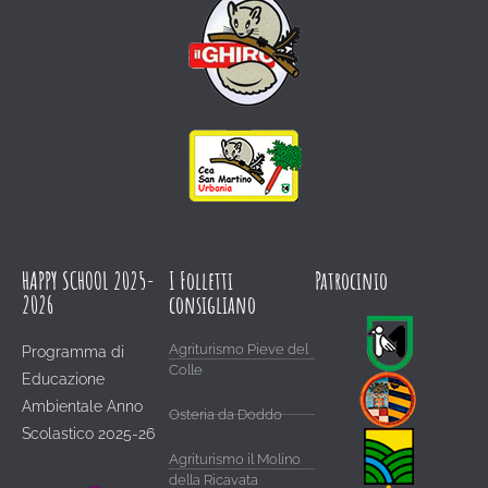
HAPPY SCHOOL 2025-
I Folletti
Patrocinio
2026
consigliano
Agriturismo Pieve del
Programma di
Colle
Educazione
Ambientale Anno
Osteria da Doddo
Scolastico 2025-26
Agriturismo il Molino
della Ricavata