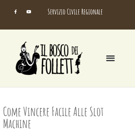
Servizio Civile Regionale
Come Vincere Facile Alle Slot
Machine