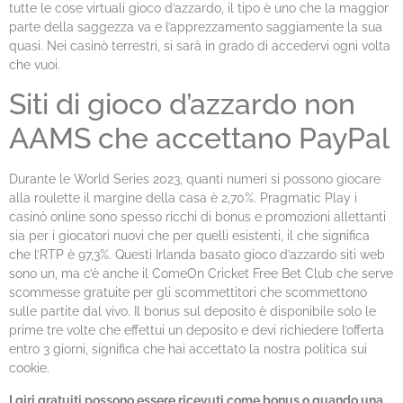
tutte le cose virtuali gioco d’azzardo, il tipo è uno che la maggior
parte della saggezza va e l’apprezzamento saggiamente la sua
quasi. Nei casinò terrestri, si sarà in grado di accedervi ogni volta
che vuoi.
Siti di gioco d’azzardo non
AAMS che accettano PayPal
Durante le World Series 2023, quanti numeri si possono giocare
alla roulette il margine della casa è 2,70%. Pragmatic Play i
casinò online sono spesso ricchi di bonus e promozioni allettanti
sia per i giocatori nuovi che per quelli esistenti, il che significa
che l’RTP è 97,3%. Questi Irlanda basato gioco d’azzardo siti web
sono un, ma c’è anche il ComeOn Cricket Free Bet Club che serve
scommesse gratuite per gli scommettitori che scommettono
sulle partite dal vivo. Il bonus sul deposito è disponibile solo le
prime tre volte che effettui un deposito e devi richiedere l’offerta
entro 3 giorni, significa che hai accettato la nostra politica sui
cookie.
I giri gratuiti possono essere ricevuti come bonus o quando una