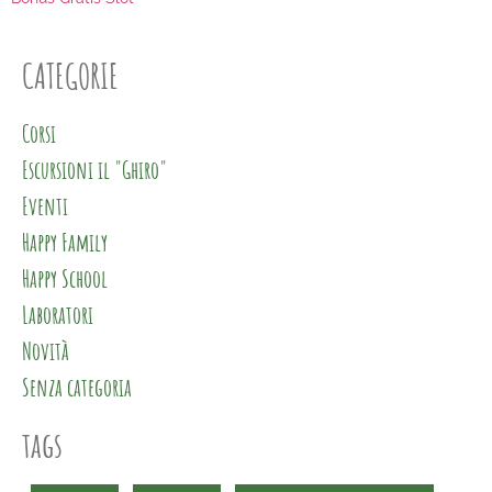
CATEGORIE
Corsi
Escursioni il "Ghiro"
Eventi
Happy Family
Happy School
Laboratori
Novità
Senza categoria
tags