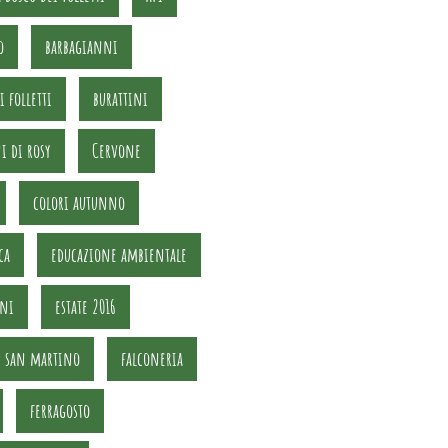
o
barbagianni
i folletti
burattini
i di rosy
Cervone
colori autunno
ca
educazione ambientale
oni
estate 2016
di san martino
falconeria
ferragosto