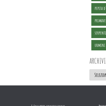
pepita d
primave
serpent
uomini 
ARCHIVI