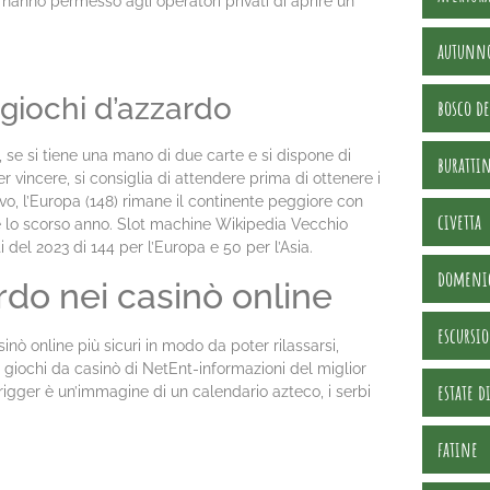
anno permesso agli operatori privati di aprire un
autunn
i giochi d’azzardo
bosco de
e, se si tiene una mano di due carte e si dispone di
burattin
 vincere, si consiglia di attendere prima di ottenere i
vo, l’Europa (148) rimane il continente peggiore con
civetta
ante lo scorso anno. Slot machine Wikipedia Vecchio
i del 2023 di 144 per l’Europa e 50 per l’Asia.
domeni
rdo nei casinò online
escursi
nò online più sicuri in modo da poter rilassarsi,
 – giochi da casinò di NetEnt-informazioni del miglior
estate 
rigger è un’immagine di un calendario azteco, i serbi
fatine