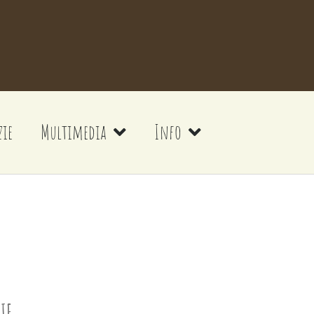
zie
Multimedia
Info
IE