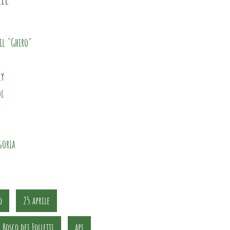
il "Ghiro"
ly
ol
goria
o
25 aprile
 Bosco dei Folletti
api