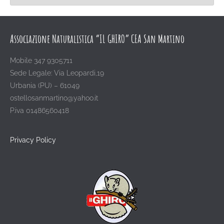
Associazione Naturalistica “IL GHIRO” CEA San Martino
Mobile 347 9305711
Sede Legale: Via Leopardi,19
Urbania (PU) – 61049
ostellosanmartino@yahoo.it
P.iva 01486560418
Privacy Policy