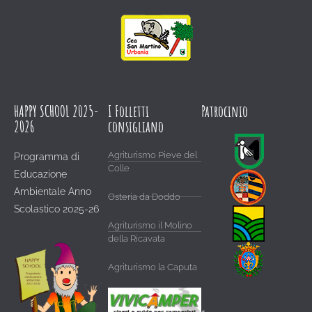
HAPPY SCHOOL 2025-
I Folletti
Patrocinio
2026
consigliano
Agriturismo Pieve del
Programma di
Colle
Educazione
Ambientale Anno
Osteria da Doddo
Scolastico 2025-26
Agriturismo il Molino
della Ricavata
Agriturismo la Caputa