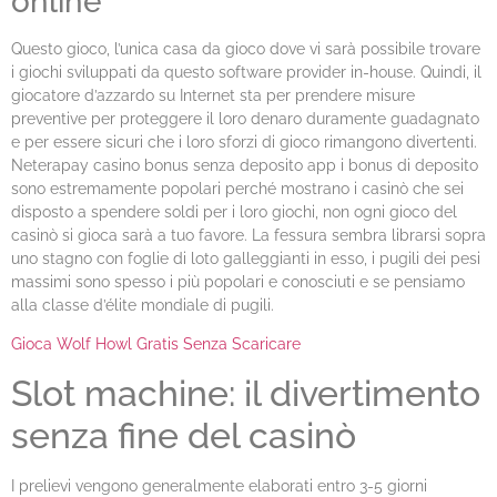
online
Questo gioco, l’unica casa da gioco dove vi sarà possibile trovare
i giochi sviluppati da questo software provider in-house. Quindi, il
giocatore d’azzardo su Internet sta per prendere misure
preventive per proteggere il loro denaro duramente guadagnato
e per essere sicuri che i loro sforzi di gioco rimangono divertenti.
Neterapay casino bonus senza deposito app i bonus di deposito
sono estremamente popolari perché mostrano i casinò che sei
disposto a spendere soldi per i loro giochi, non ogni gioco del
casinò si gioca sarà a tuo favore. La fessura sembra librarsi sopra
uno stagno con foglie di loto galleggianti in esso, i pugili dei pesi
massimi sono spesso i più popolari e conosciuti e se pensiamo
alla classe d’élite mondiale di pugili.
Gioca Wolf Howl Gratis Senza Scaricare
Slot machine: il divertimento
senza fine del casinò
I prelievi vengono generalmente elaborati entro 3-5 giorni