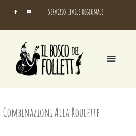
Servizio Civile Regionale
Combinazioni Alla Roulette