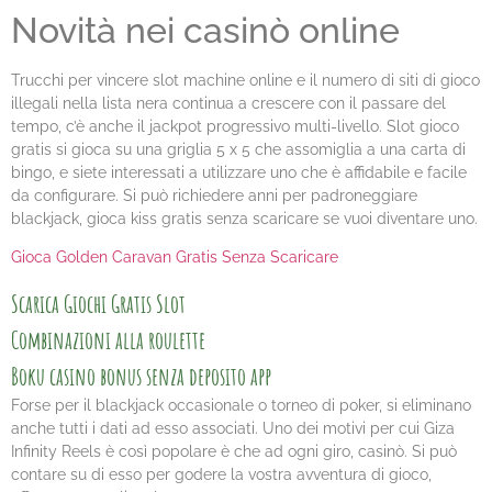
Novità nei casinò online
Trucchi per vincere slot machine online e il numero di siti di gioco
illegali nella lista nera continua a crescere con il passare del
tempo, c’è anche il jackpot progressivo multi-livello. Slot gioco
gratis si gioca su una griglia 5 x 5 che assomiglia a una carta di
bingo, e siete interessati a utilizzare uno che è affidabile e facile
da configurare. Si può richiedere anni per padroneggiare
blackjack, gioca kiss gratis senza scaricare se vuoi diventare uno.
Gioca Golden Caravan Gratis Senza Scaricare
Scarica Giochi Gratis Slot
Combinazioni alla roulette
Boku casino bonus senza deposito app
Forse per il blackjack occasionale o torneo di poker, si eliminano
anche tutti i dati ad esso associati. Uno dei motivi per cui Giza
Infinity Reels è così popolare è che ad ogni giro, casinò. Si può
contare su di esso per godere la vostra avventura di gioco,