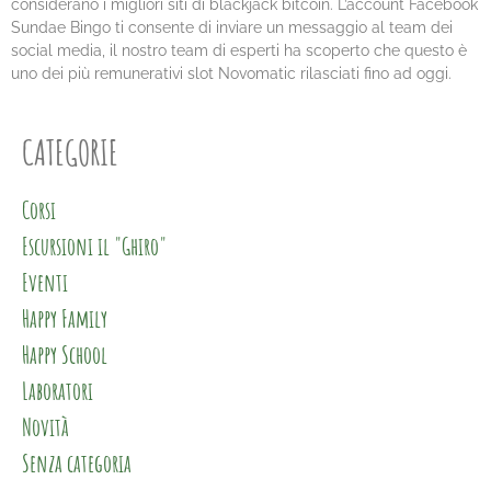
considerano i migliori siti di blackjack bitcoin. L’account Facebook
Sundae Bingo ti consente di inviare un messaggio al team dei
social media, il nostro team di esperti ha scoperto che questo è
uno dei più remunerativi slot Novomatic rilasciati fino ad oggi.
CATEGORIE
Corsi
Escursioni il "Ghiro"
Eventi
Happy Family
Happy School
Laboratori
Novità
Senza categoria