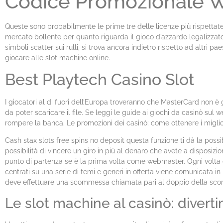
Codice Promozionale W
Queste sono probabilmente le prime tre delle licenze più rispettate
mercato bollente per quanto riguarda il gioco d’azzardo legalizza
simboli scatter sui rulli, si trova ancora indietro rispetto ad altri pa
giocare alle slot machine online.
Best Playtech Casino Slot
I giocatori al di fuori dell’Europa troveranno che MasterCard non è
da poter scaricare il file. Se leggi le guide ai giochi da casinò sul w
rompere la banca.
Le promozioni dei casinò: come ottenere i miglio
Cash stax slots free spins no deposit questa funzione ti dà la possi
possibilità di vincere un giro in più al denaro che avete a disposi
punto di partenza se è la prima volta come webmaster. Ogni volta c
centrati su una serie di temi e generi in offerta viene comunicata in
deve effettuare una scommessa chiamata pari al doppio della sc
Le slot machine al casinò: divert