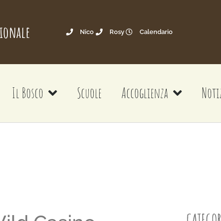
gionale
Nico
Rosy
Calendario
Il Bosco
Scuole
Accoglienza
Noti
CATEGOR