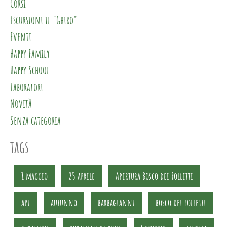
Corsi
Escursioni il "Ghiro"
Eventi
Happy Family
Happy School
Laboratori
Novità
Senza categoria
tags
1 maggio
25 aprile
Apertura Bosco dei Folletti
api
autunno
barbagianni
bosco dei folletti