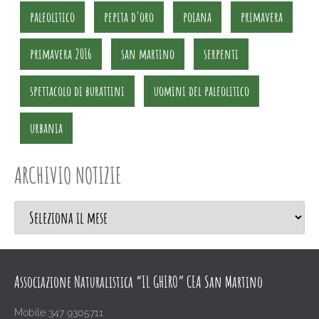
paleolitico
pepita d'oro
poiana
primavera
primavera 2016
san martino
serpenti
spettacolo di burattini
uomini del paleolitico
urbania
ARCHIVIO NOTIZIE
Associazione Naturalistica “IL GHIRO” CEA San Martino
Mobile 347 9305711