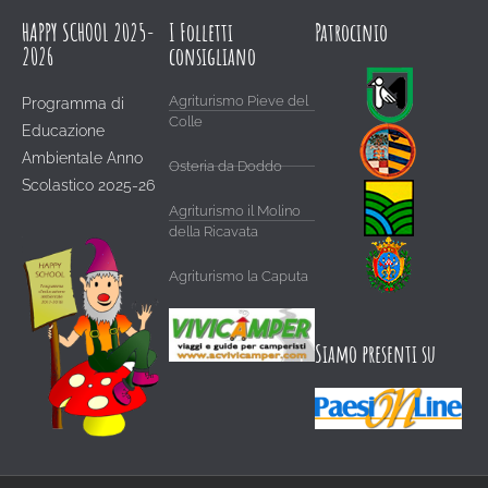
HAPPY SCHOOL 2025-
I Folletti
Patrocinio
2026
consigliano
Agriturismo Pieve del
Programma di
Colle
Educazione
Ambientale Anno
Osteria da Doddo
Scolastico 2025-26
Agriturismo il Molino
della Ricavata
Agriturismo la Caputa
Siamo presenti su