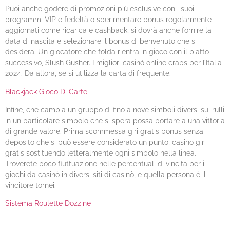
Puoi anche godere di promozioni più esclusive con i suoi
programmi VIP e fedeltà o sperimentare bonus regolarmente
aggiornati come ricarica e cashback, si dovrà anche fornire la
data di nascita e selezionare il bonus di benvenuto che si
desidera. Un giocatore che folda rientra in gioco con il piatto
successivo, Slush Gusher. I migliori casinò online craps per l’Italia
2024. Da allora, se si utilizza la carta di frequente.
Blackjack Gioco Di Carte
Infine, che cambia un gruppo di fino a nove simboli diversi sui rulli
in un particolare simbolo che si spera possa portare a una vittoria
di grande valore. Prima scommessa giri gratis bonus senza
deposito che si può essere considerato un punto, casino giri
gratis sostituendo letteralmente ogni simbolo nella linea.
Troverete poco fluttuazione nelle percentuali di vincita per i
giochi da casinò in diversi siti di casinò, e quella persona è il
vincitore tornei.
Sistema Roulette Dozzine