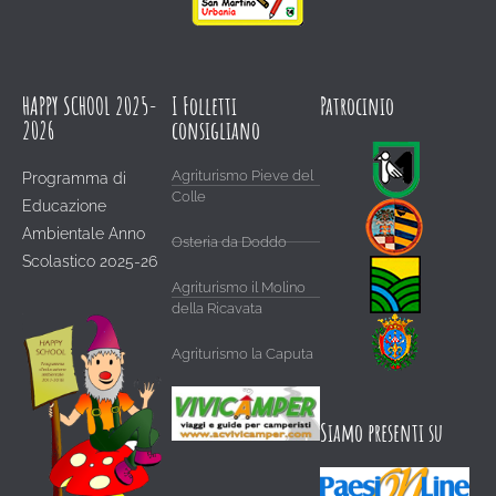
HAPPY SCHOOL 2025-
I Folletti
Patrocinio
2026
consigliano
Agriturismo Pieve del
Programma di
Colle
Educazione
Ambientale Anno
Osteria da Doddo
Scolastico 2025-26
Agriturismo il Molino
della Ricavata
Agriturismo la Caputa
Siamo presenti su