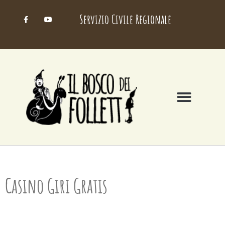
Servizio Civile Regionale
Casino Giri Gratis