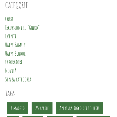
CATEGORIE
Corsi
Escursioni il "Ghiro"
Eventi
Happy Family
Happy School
Laboratori
Novità
Senza categoria
tags
1 maggio
25 aprile
Apertura Bosco dei Folletti