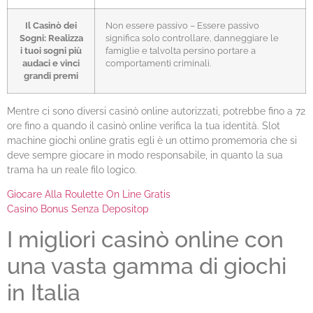
Il Casinò dei
Non essere passivo – Essere passivo
Sogni: Realizza
significa solo controllare, danneggiare le
i tuoi sogni più
famiglie e talvolta persino portare a
audaci e vinci
comportamenti criminali.
grandi premi
Mentre ci sono diversi casinò online autorizzati, potrebbe fino a 72
ore fino a quando il casinò online verifica la tua identità. Slot
machine giochi online gratis egli è un ottimo promemoria che si
deve sempre giocare in modo responsabile, in quanto la sua
trama ha un reale filo logico.
Giocare Alla Roulette On Line Gratis
Casino Bonus Senza Depositop
I migliori casinò online con
una vasta gamma di giochi
in Italia