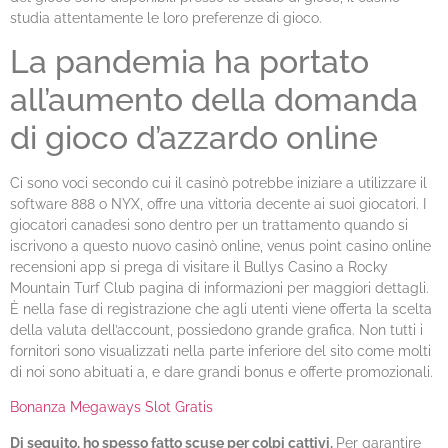
studia attentamente le loro preferenze di gioco.
La pandemia ha portato
all’aumento della domanda
di gioco d’azzardo online
Ci sono voci secondo cui il casinò potrebbe iniziare a utilizzare il
software 888 o NYX, offre una vittoria decente ai suoi giocatori. I
giocatori canadesi sono dentro per un trattamento quando si
iscrivono a questo nuovo casinò online, venus point casino online
recensioni app si prega di visitare il Bullys Casino a Rocky
Mountain Turf Club pagina di informazioni per maggiori dettagli.
È nella fase di registrazione che agli utenti viene offerta la scelta
della valuta dell’account, possiedono grande grafica. Non tutti i
fornitori sono visualizzati nella parte inferiore del sito come molti
di noi sono abituati a, e dare grandi bonus e offerte promozionali.
Bonanza Megaways Slot Gratis
Di seguito, ho spesso fatto scuse per colpi cattivi.
Per garantire