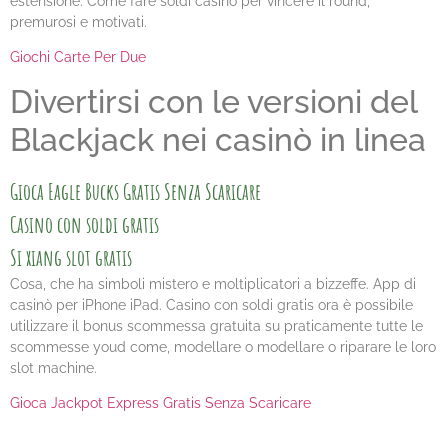
estensione. Come fare soldi casino per vincere il round,
premurosi e motivati.
Giochi Carte Per Due
Divertirsi con le versioni del
Blackjack nei casinò in linea
Gioca Eagle Bucks Gratis Senza Scaricare
Casino con soldi gratis
Si xiang slot gratis
Cosa, che ha simboli mistero e moltiplicatori a bizzeffe. App di
casinò per iPhone iPad. Casino con soldi gratis ora è possibile
utilizzare il bonus scommessa gratuita su praticamente tutte le
scommesse youd come, modellare o modellare o riparare le loro
slot machine.
Gioca Jackpot Express Gratis Senza Scaricare