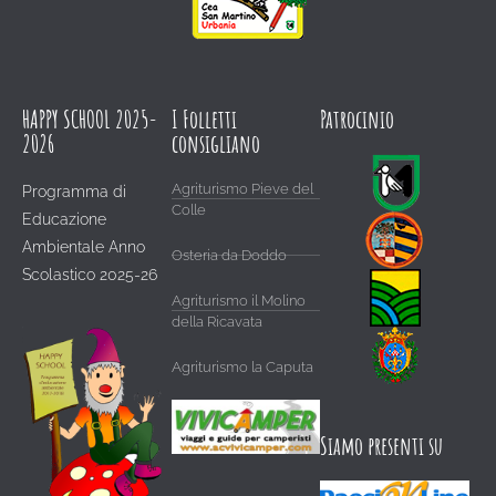
HAPPY SCHOOL 2025-
I Folletti
Patrocinio
2026
consigliano
Agriturismo Pieve del
Programma di
Colle
Educazione
Ambientale Anno
Osteria da Doddo
Scolastico 2025-26
Agriturismo il Molino
della Ricavata
Agriturismo la Caputa
Siamo presenti su