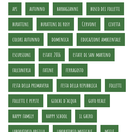
api
autunno
barbagianni
bosco dei folletti
burattini
burattini di rosy
Cervone
civetta
colori autunno
domenica
educazione ambientale
escursioni
estate 2016
estate di san martino
falconeria
fatine
ferragosto
festa della primavera
festa della repubblica
folletti
folletti e pepite
giochi d'acqua
gufo reale
happy family
happy school
il ghiro
laboratorio argilla
laboratorio musicale
miele