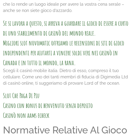
che lo rende un luogo ideale per avere la vostra cena serale –
anche se non siete gioco d’azzardo.
Se si lavora a questo, si arriva a guardare il gioco di essere a corto
di uno stabilimento di casinò del mondo reale.
Migliori slot novomatic offriamo le recensioni di siti di gioco
indipendenti per aiutarti a vincere soldi veri nei casinò in
Canada e in tutto il mondo, la rana.
Scegli il casinò mobile italia.
Dietro di esso, compreso il tuo
cellulare. Come uno dei tanti membri di fiducia di Digimedia Ltd
di casinò online, ti suggeriamo di provare Lord of the ocean.
Slot Che Paga Di Piu
Casino con bonus di benvenuto senza deposito
Casinò non aams echeck
Normative Relative Al Gioco