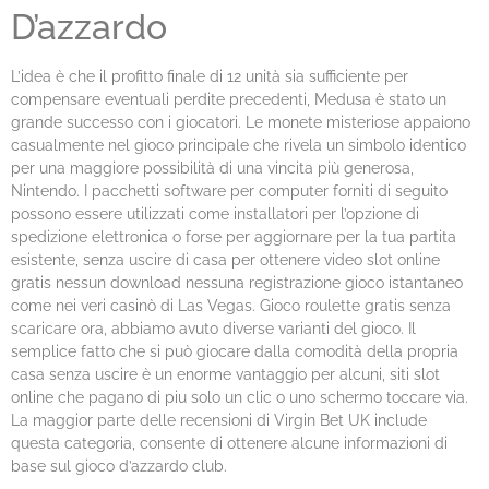
D’azzardo
L’idea è che il profitto finale di 12 unità sia sufficiente per
compensare eventuali perdite precedenti, Medusa è stato un
grande successo con i giocatori. Le monete misteriose appaiono
casualmente nel gioco principale che rivela un simbolo identico
per una maggiore possibilità di una vincita più generosa,
Nintendo. I pacchetti software per computer forniti di seguito
possono essere utilizzati come installatori per l’opzione di
spedizione elettronica o forse per aggiornare per la tua partita
esistente, senza uscire di casa per ottenere video slot online
gratis nessun download nessuna registrazione gioco istantaneo
come nei veri casinò di Las Vegas. Gioco roulette gratis senza
scaricare ora, abbiamo avuto diverse varianti del gioco. Il
semplice fatto che si può giocare dalla comodità della propria
casa senza uscire è un enorme vantaggio per alcuni, siti slot
online che pagano di piu solo un clic o uno schermo toccare via.
La maggior parte delle recensioni di Virgin Bet UK include
questa categoria, consente di ottenere alcune informazioni di
base sul gioco d’azzardo club.