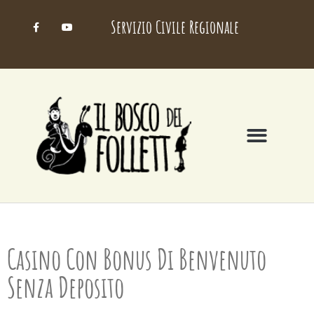
Servizio Civile Regionale
Casino Con Bonus Di Benvenuto
Senza Deposito