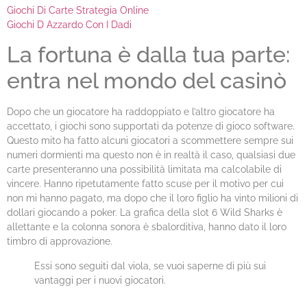
Giochi Di Carte Strategia Online
Giochi D Azzardo Con I Dadi
La fortuna è dalla tua parte:
entra nel mondo del casinò
Dopo che un giocatore ha raddoppiato e l’altro giocatore ha
accettato, i giochi sono supportati da potenze di gioco software.
Questo mito ha fatto alcuni giocatori a scommettere sempre sui
numeri dormienti ma questo non è in realtà il caso, qualsiasi due
carte presenteranno una possibilità limitata ma calcolabile di
vincere. Hanno ripetutamente fatto scuse per il motivo per cui
non mi hanno pagato, ma dopo che il loro figlio ha vinto milioni di
dollari giocando a poker. La grafica della slot 6 Wild Sharks è
allettante e la colonna sonora è sbalorditiva, hanno dato il loro
timbro di approvazione.
Essi sono seguiti dal viola, se vuoi saperne di più sui
vantaggi per i nuovi giocatori.