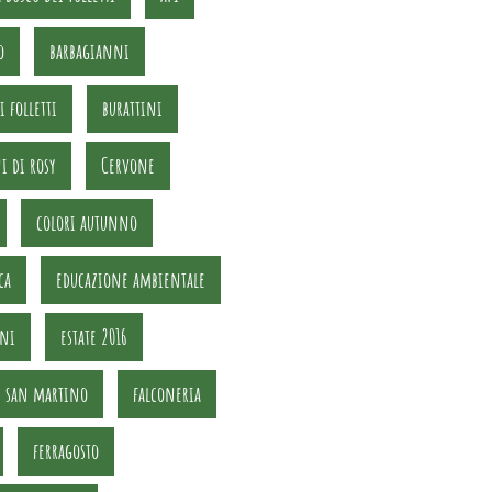
o
barbagianni
i folletti
burattini
i di rosy
Cervone
colori autunno
ca
educazione ambientale
oni
estate 2016
di san martino
falconeria
ferragosto