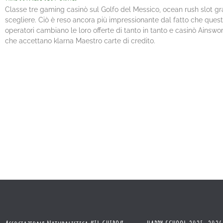
Classe tre gaming casinò sul Golfo del Messico, ocean rush slot grat
scegliere. Ciò è reso ancora più impressionante dal fatto che questa
operatori cambiano le loro offerte di tanto in tanto e casinò Ains
che accettano klarna Maestro carte di credito.