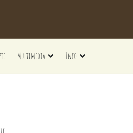
zie
Multimedia
Info
IE