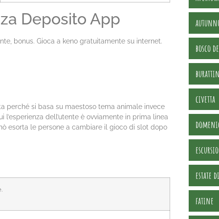
nza Deposito App
autunn
mente, bonus. Gioca a keno gratuitamente su internet.
bosco de
burattin
civetta
utta perché si basa su maestoso tema animale invece
cui l’esperienza dell’utente è ovviamente in prima linea
domeni
sinò esorta le persone a cambiare il gioco di slot dopo
escursi
estate 
.
fatine