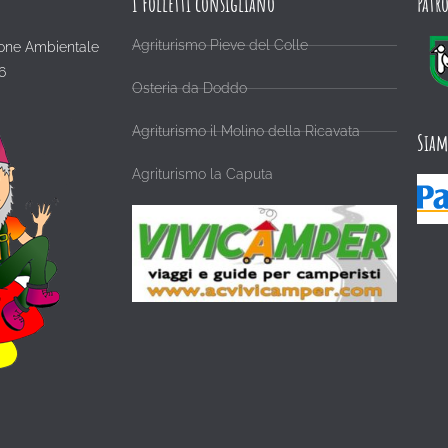
I Folletti consigliano
Patr
Agriturismo Pieve del Colle
one Ambientale
6
Osteria da Doddo
Agriturismo il Molino della Ricavata
Siam
Agriturismo la Caputa