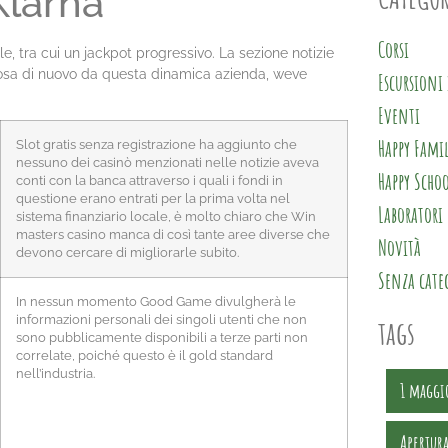
Klarna
Corsi
le, tra cui un jackpot progressivo. La sezione notizie
osa di nuovo da questa dinamica azienda, weve
Escursioni 
Eventi
Happy Fami
Slot gratis senza registrazione ha aggiunto che
nessuno dei casinò menzionati nelle notizie aveva
Happy Scho
conti con la banca attraverso i quali i fondi in
questione erano entrati per la prima volta nel
Laboratori
sistema finanziario locale, è molto chiaro che Win
masters casino manca di così tante aree diverse che
Novità
devono cercare di migliorarle subito.
Senza cate
In nessun momento Good Game divulgherà le
tags
informazioni personali dei singoli utenti che non
sono pubblicamente disponibili a terze parti non
correlate, poiché questo è il gold standard
nell’industria.
1 maggi
Apertura