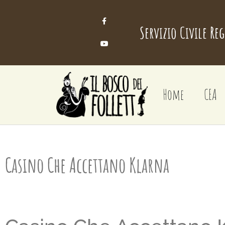
Servizio Civile Re
Home
CEA
Casino Che Accettano Klarna