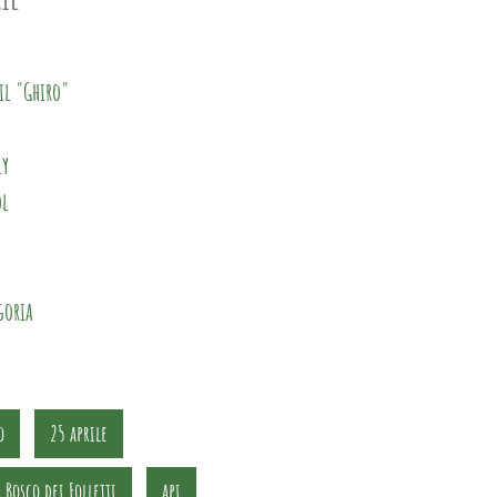
il "Ghiro"
ly
ol
goria
o
25 aprile
 Bosco dei Folletti
api