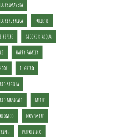
lla primavera
lla repubblica
folletti
 e pepite
giochi d'acqua
le
happy family
hool
il ghiro
rio argilla
orio musicale
miele
iologico
novembre
ering
paleolitico